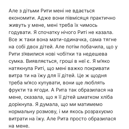
Але з дітьми Рити мені не вдається
економити. Адже вони півмісяця практично
живуть у мене, мені треба їх чимось
годувати. Я спочатку нічого Риті не казала.
Все ж таки вона мати-одиначка, сама тягне
на собі двох дітей. Але потім побачила, що у
Рити з’явилися нові чобітки та недешева
сумка. Виявляється, гроші в неї є. Я м’яко
натякнула Риті, що мені важко покривати
витра ти на їжу для її дітей. Це ж щодня
треба м’ясо куnувати, вони ще люблять
фрукти та ягоди. А Рита так образилася на
мене, сказала, що я її дітей шматком хліба
дорікнула. Я думала, що ми матимемо
нормальну розмову, і ми якось розрахуємо
витрати на їжу. Але Рита просто образилася
на мене.