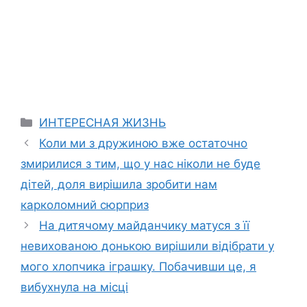
Categories
ИНТЕРЕСНАЯ ЖИЗНЬ
Коли ми з дружиною вже остаточно
змирилися з тим, що у нас ніколи не буде
дітей, доля вирішила зробити нам
карколомний сюрприз
На дитячому майданчику матуся з її
невихованою донькою вирішили відібрати у
мого хлопчика іграшку. Побачивши це, я
вибухнула на місці