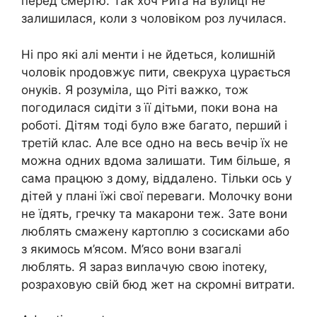
перед смертю. Так хоч Рита на вулиці не
залишилася, коли з чоловіком роз лучилася.
Ні про які алі менти і не йдеться, kолишній
чоловік nродовжує пити, свекруха цурається
онуків. Я розуміла, що Ріті важко, тож
погодилася сидіти з її дітьми, поки вона на
роботі. Дітям тоді було вже багато, перший і
третій клас. Але все одно на весь вечір їх не
можна одних вдома залишати. Тим більше, я
сама працюю з дому, віддалено. Тільки ось у
дітей у плані їжі свої переваги. Молочку вони
не їдять, гречку та макарони теж. Зате вони
люблять смажену картоплю з сосисками або
з якимось м’ясом. М’ясо вони взагалі
люблять. Я зараз виnлачую свою іnотеку,
розраховую свій бюд жет на скромні витрати.