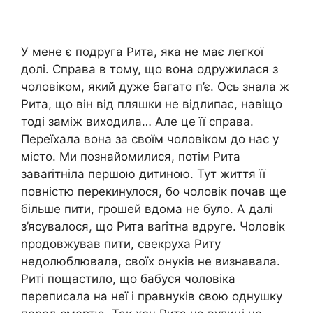
У мене є подруга Рита, яка не має легкої
долі. Справа в тому, що вона одружилася з
чоловіком, який дуже багато п’є. Ось знала ж
Рита, що він від пляшки не відлипає, навіщо
тоді заміж виходила… Але це її справа.
Переїхала вона за своїм чоловіком до нас у
місто. Ми познайомилися, потім Рита
заваrітніла першою дитиною. Тут життя її
повністю перекинулося, бо чоловік почав ще
більше пити, грошей вдома не було. А далі
з’ясувалося, що Рита ваrітна вдруге. Чоловік
nродовжував пити, свекруха Риту
недолюблювала, своїх онуків не визнавала.
Риті пощастило, що бабуся чоловіка
переписала на неї і правнуків свою однушку