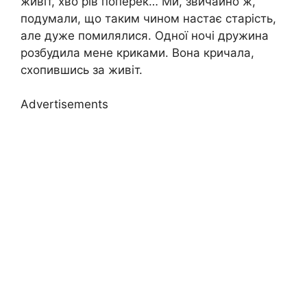
живіт, хво рів поперек… Ми, звичайно ж,
подумали, що таким чином настає старість,
але дуже помилялися. Одної ночі дружина
розбудила мене криками. Вона кричала,
схопившись за живіт.
Advertisements