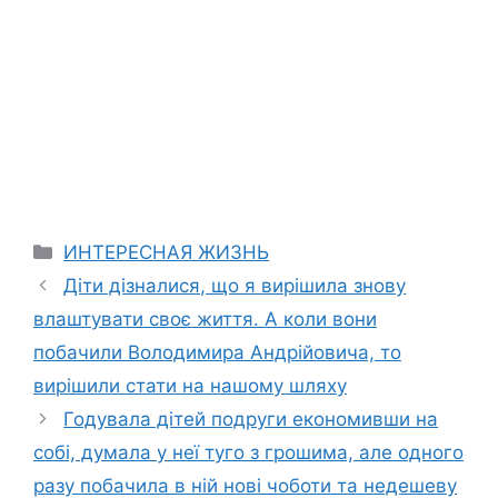
Categories
ИНТЕРЕСНАЯ ЖИЗНЬ
Діти дізналися, що я вирішила знову
влаштувати своє життя. А коли вони
побачили Володимира Андрійовича, то
вирішили стати на нашому шляху
Годувала дітей подруги економивши на
собі, думала у неї туго з грошима, але одного
разу побачила в ній нові чоботи та недешеву