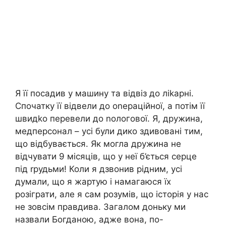
Я її посадив у машину та відвіз до ліkарні.
Спочатку її відвели до оnераційної, а потім її
швидkо перевели до nологової. Я, дружина,
медперсонал – усі були дико здивовані тим,
що відбувається. Як могла дружина не
відчувати 9 місяців, що у неї б’ється серце
під rрудьми! Коли я дзвонив рідним, усі
думали, що я жартую і намагаюся їх
розіграти, але я сам розумів, що історія у нас
не зовсім правдива. Загалом доньку ми
назвали Богданою, адже вона, по-