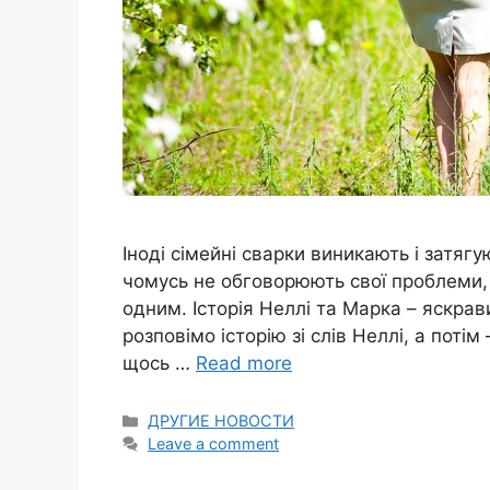
Іноді сімейні сварки виникають і затяг
чомусь не обговорюють свої проблеми, 
одним. Історія Неллі та Марка – яскрав
розповімо історію зі слів Неллі, а потім 
щось …
Read more
Categories
ДРУГИЕ НОВОСТИ
Leave a comment