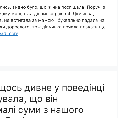
лись, видно було, що жінка поспішала. Поруч із
аму маленька дівчинка років 4. Дівчинка,
а, не встигала за мамою і буквально падала на
оди дорослого, тож дівчинка почала плакати ще
ead more
щось дивне у поведінці
увала, що він
малі суми з нашого