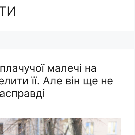
ТИ
 плачучої малечі на
лити її. Але він ще не
насправді