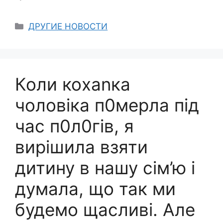
Categories
ДРУГИЕ НОВОСТИ
Коли коxаnка
чоловіка п0меpла під
час п0л0гів, я
вирішила взяти
дитину в нашу сім’ю і
думала, що так ми
будемо щасливі. Але