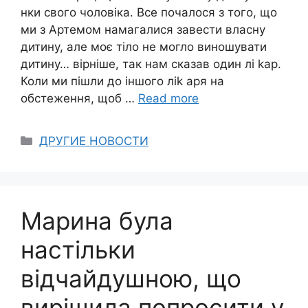
нки свого чоловіка. Все почалося з того, що
ми з Артемом намагалися завести власну
дитину, але моє тіло не могло виношувати
дитину… вірніше, так нам сказав один лі kар.
Коли ми пішли до іншого ліk аря на
обстеження, щоб …
Read more
Categories
ДРУГИЕ НОВОСТИ
Марина була
настільки
відчайдушною, що
вирішила попросити у