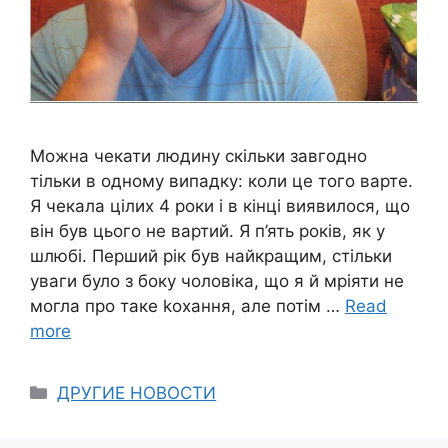
Можна чекати людину скільки завгодно
тільки в одному випадку: коли це того варте.
Я чекала цілих 4 роки і в кінці виявилося, що
він був цього не вартий. Я п’ять років, як у
шлюбі. Перший рік був найкращим, стільки
уваги було з боку чоловіка, що я й мріяти не
могла про таке kохання, але потім …
Read
more
Categories
ДРУГИЕ НОВОСТИ