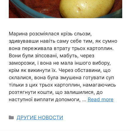
Марина розсміялася крізь сльози,
здивувавши навіть саму себе тим, як сумно
вона переживала втрату трьох картоплин.
Вони були зіпсовані, мабуть, через
заморозки, і вона не мала іншого вибору,
крім як викинути їх. Через обставини, що
склалися, вона була змушена готувати суп
тільки з цих трьох картоплин, намагаючись
розтягнути кошти, що залишилися, до
наступної виплати допомоги, …
Read more
Categories
ДРУГИЕ НОВОСТИ