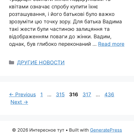
квітами означає спробу купити їхнє
розташування, і його батькові було важко
зрозуміти цю точку зору. Для батька Вадима
такі жести були частиною залицяння та
відображенням поваги до жінки. Вадим,
однак, був глибоко переконаний …
Read more
Categories
ДРУГИЕ НОВОСТИ
Page
Page
Page
Page
Page
←
Previous
1
…
315
316
317
…
436
Next
→
© 2026 Интересное тут
• Built with
GeneratePress