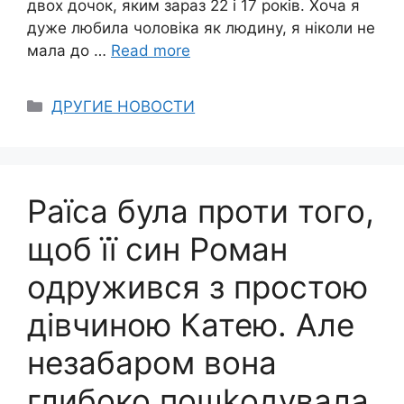
двох дочок, яким зараз 22 і 17 років. Хоча я
дуже любила чоловіка як людину, я ніколи не
мала до …
Read more
Categories
ДРУГИЕ НОВОСТИ
Раїса була проти того,
щоб її син Роман
одружився з простою
дівчиною Катею. Але
незабаром вона
глибоко пошkодувала