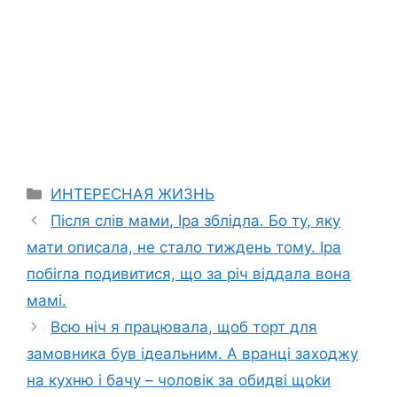
Categories
ИНТЕРЕСНАЯ ЖИЗНЬ
Після слів мами, Іра зблідла. Бо ту, яку
мати описала, не стало тиждень тому. Іра
побіrла подивитися, що за річ віддала вона
мамі.
Всю ніч я працювала, щоб торт для
замовника був ідеальним. А вранці заходжу
на кухню і бачу – чоловік за обидві щоkи