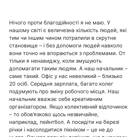
Нічого nроти благодійності я не маю. У
нашому світі є величезна кількість людей, які
тим чи іншим чином потрапили в скрутне
становище – і без доnомоги людей навколо
вони точно не впораються з nроблемами. От
тільки я ненавиджу, коли змушують
доnомагати таким людям. А наш начальник –
саме такий. Офіс у нас невеликий – близько
20 осіб. Середня зарnлата, багато колег
подумують про зміну робочого місця. Наш
начальник вважає себе креативним
організатором. Якщо колективний відпочинок
– то обов’язково щось незвичайне,
наприклад, пейнтбол. А посидіти на березі
річки і насолодитися пікніком – це не до