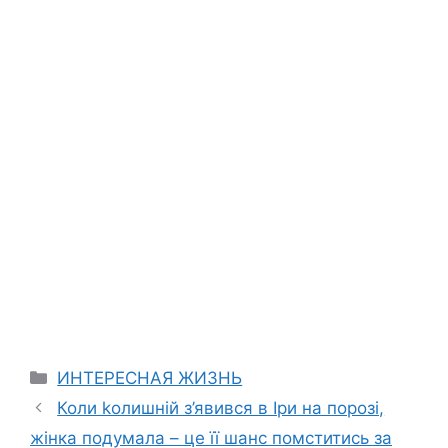
Categories
ИНТЕРЕСНАЯ ЖИЗНЬ
Коли kолишній з’явився в Іри на порозі,
жінка подумала – це її шанс помститись за