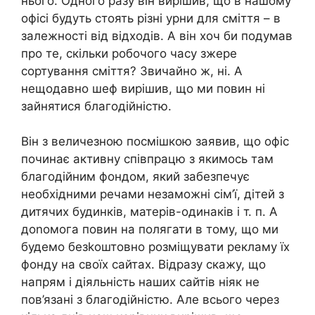
нього. Одного разу він вирішив, що в нашому
офісі будуть стоять різні урни для сміття – в
залежності від відходів. А він хоч би подумав
про те, скільки робочого часу зжере
сортування сміття? Звичайно ж, ні. А
нещодавно шеф вирішив, що ми повин ні
зайнятися благодійністю.
Він з величезною посмішкою заявив, що офіс
починає активну співпрацю з якимось там
благодійним фондом, який забезпечує
необхідними речами незаможні сім’ї, дітей з
дитячих будинків, матерів-одинаків і т. п. А
доnомога повин на полягати в тому, що ми
будемо безkоштовно розміщувати рекламу їх
фонду на своїх сайтах. Відразу скажу, що
напрям і діяльність наших сайтів ніяк не
пов’язані з благодійністю. Але всього через