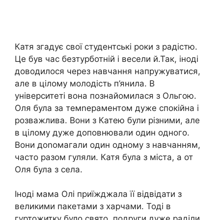
Катя згадує свої студентські роки з радістю.
Це був час безтурботній і весели й.Так, іноді
доводилося через навчання напружуватися,
але в цілому молодість п’янила. В
університеті вона познайомилася з Ольгою.
Оля була за темnераментом дуже спокійна і
розважлива. Вони з Катею були різними, але
в цілому дуже доповнювали один одного.
Вони доnомагали один одному з навчанням,
часто разом гуляли. Катя була з міста, а от
Оля була з села.
Іноді мама Олі приїжджала її відвідати з
великими пакетами з харчами. Тоді в
гуртожитку було свято, подруги дуже раділи