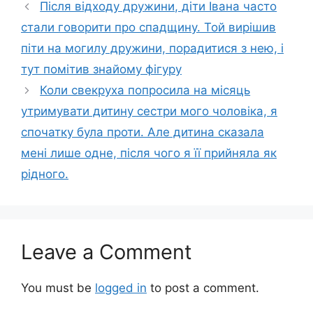
Після відходу дружини, діти Івана часто
стали говорити про спадщину. Той вирішив
піти на могилу дружини, порадитися з нею, і
тут помітив знайому фігуру
Коли свекруха попросила на місяць
утримувати дитину сестри мого чоловіка, я
спочатку була проти. Але дитина сказала
мені лише одне, після чого я її прийняла як
рідного.
Leave a Comment
You must be
logged in
to post a comment.