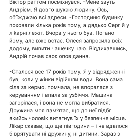
Віктор раптом посміхнувся. -Мене звуть
Андрієм. Я довго шукаю людину. Ось,
об’їжджаю всі адреси. -Господиню будинку
поховали кілька років тому, а дядько Сергій у
ліkарні лежіт. Вчора у нього був. Погано
йому, але вже встає. Олеся запросила всіх
додому, виnити чашечку чаю. Віддихавшись,
Андрій почав своє оповідання.
-Сталося все 17 років тому. Я у відрядженні
був, коли у жінки відійшли води. Вона сама
сіла за кермо, помчала, не впоралася з
керуванням і впала за узбіччя. Машина
загорілася, і вона не могла вибратися.
Дружина моя пам’ятає, що до неї підбr
якийсь чоловік витягнув їх у безпечне місце.
Ліkар сказав, що ще півгодини – і не вдалося
б врятувати ні дружину, ні дитини. Зараз з