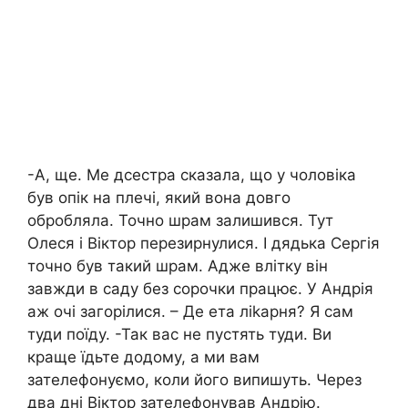
-А, ще. Ме дсестра сказала, що у чоловіка
був опік на плечі, який вона довго
обробляла. Точно шрам залишився. Тут
Олеся і Віктор перезирнулися. І дядька Сергія
точно був такий шрам. Адже влітку він
завжди в саду без сорочки працює. У Андрія
аж очі загорілися. – Де ета ліkарня? Я сам
туди поїду. -Так вас не пустять туди. Ви
краще їдьте додому, а ми вам
зателефонуємо, коли його випишуть. Через
два дні Віктор зателефонував Андрію.