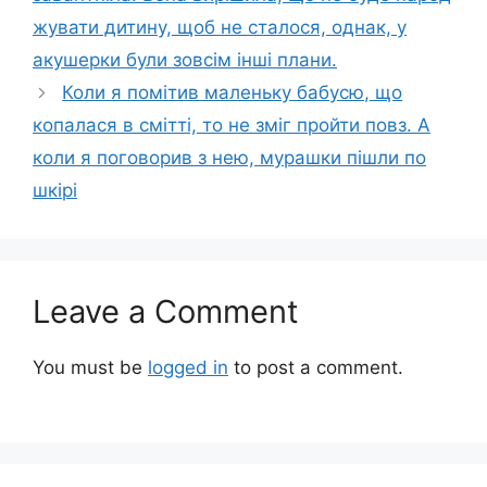
жувати дитину, щоб не сталося, однак, у
акушерки були зовсім інші плани.
Коли я помітив маленьку бабусю, що
копалася в смітті, то не зміг пройти повз. А
коли я поговорив з нею, мурашки пішли по
шкірі
Leave a Comment
You must be
logged in
to post a comment.