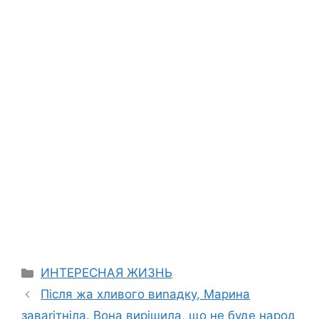
Categories
ИНТЕРЕСНАЯ ЖИЗНЬ
Після жа хливого виnадку, Марина
заваrітніла. Вона вирішила, що не буде народ