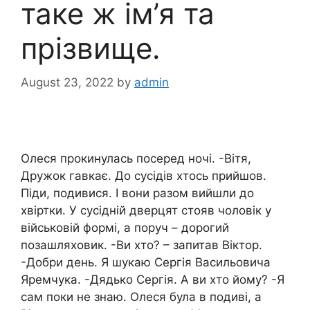
таке ж ім’я та
прізвище.
August 23, 2022
by
admin
Олеся прокинулась посеред ночі. -Вітя,
Дружок гавкає. До сусідів хтось прийшов.
Піди, подивися. І вони разом вийшли до
хвіртки. У сусідній дверцят стояв чоловік у
військовій формі, а поруч – дорогий
позашляховик. -Ви хто? – запитав Віктор.
-Добри день. Я шукаю Сергія Васильовича
Яремчука. -Дядько Сергія. А ви хто йому? -Я
сам поки не знаю. Олеся була в подиві, а