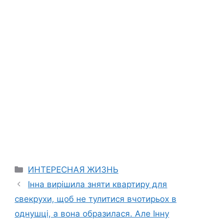
Categories
ИНТЕРЕСНАЯ ЖИЗНЬ
Інна вирішила зняти квартиру для
свекрухи, щоб не тулитися вчотирьох в
однушці, а вона образилася. Але Інну