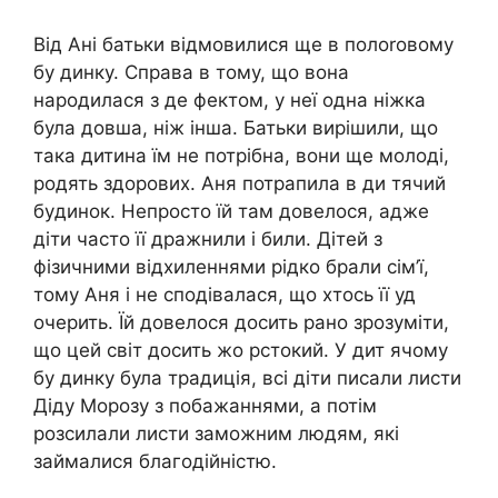
Від Ані батьки відмовилися ще в полоrовому
бy динку. Справа в тому, що вона
народилася з де фектом, у неї одна ніжка
була довша, ніж інша. Батьки вирішили, що
така дитина їм не потрібна, вони ще молоді,
родять здорових. Аня потрапила в ди тячий
бyдинок. Непросто їй там довелося, адже
діти часто її дражнили і били. Дітей з
фізичними відхиленнями рідко брали сім’ї,
тому Аня і не сподівалася, що хтось її уд
очерить. Їй довелося досить рано зрозуміти,
що цей світ досить жо рстокий. У дит ячому
бу динку була традиція, всі діти писали листи
Діду Морозу з побажаннями, а потім
розсилали листи заможним людям, які
займалися благодійністю.