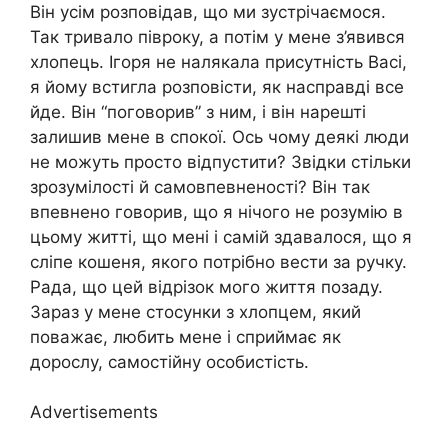
Він усім розповідав, що ми зустрічаємося.
Так тривало півроку, а потім у мене з’явився
хлопець. Ігоря не налякала присутність Васі,
я йому встигла розповісти, як насправді все
йде. Він “поговорив” з ним, і він нарешті
залишив мене в спокої. Ось чому деякі люди
не можуть просто відпустити? Звідки стільки
зрозумілості й самовпевненості? Він так
впевнено говорив, що я нічого не розумію в
цьому житті, що мені і самій здавалося, що я
сліпе кошеня, якого потрібно вести за ручку.
Рада, що цей відрізок мого життя позаду.
Зараз у мене стосунки з хлопцем, який
поважає, любить мене і сприймає як
дорослу, самостійну особистість.
Advertisements