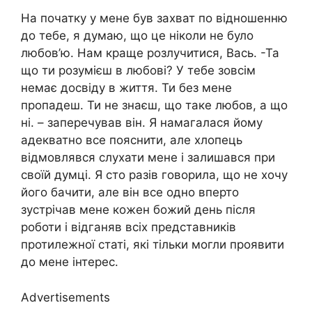
На початку у мене був захват по відношенню
до тебе, я думаю, що це ніколи не було
любов’ю. Нам краще розлучитися, Вась. -Та
що ти розумієш в любові? У тебе зовсім
немає досвіду в життя. Ти без мене
пропадеш. Ти не знаєш, що таке любов, а що
ні. – заперечував він. Я намагалася йому
адекватно все пояснити, але хлопець
відмовлявся слухати мене і залишався при
своїй думці. Я сто разів говорила, що не хочу
його бачити, але він все одно вперто
зустрічав мене кожен божий день після
роботи і відганяв всіх представників
протилежної статі, які тільки могли проявити
до мене інтерес.
Advertisements