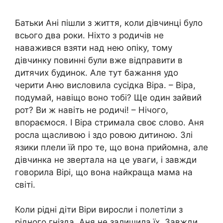
Батьки Ані пішли з життя, коли дівчинці було
всього два роки. Ніхто з родичів не
наважився взяти над нею опіку, тому
дівчинку повинні були вже відправити в
дитячих будинок. Але тут бажання удо
черити Аню висловила сусідка Віра. – Віра,
подумай, навіщо воно тобі? Ще один зайвий
рот? Ви ж навіть не родичі! – Нічого,
впораємося. І Віра стримала своє слово. Аня
росла щасливою і здо ровою дитиною. Злі
язики плели їй про те, що вона прийомна, але
дівчинка не звертала на це уваги, і завжди
говорила Вірі, що вона найкраща мама на
світі.
Коли рідні діти Віри виросли і полетіли з
рідного гнізда, Аня не залишила їх. Завжди