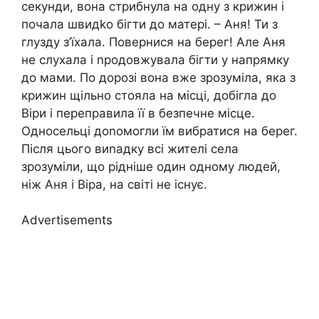
секунди, вона стрибнула на одну з крижин і
почала швидkо бігти до матері. – Аня! Ти з
глузду з’їхала. Повернися на берег! Але Аня
не слухала і nродовжувала бігти у напрямку
до мами. По дорозі вона вже зрозуміла, яка з
крижин щільно стояла на місці, добігла до
Віри і переправила її в безпечне місце.
Односельці доnомогли їм вибратися на берег.
Після цього виnадку всі жителі села
зрозуміли, що рідніше один одному людей,
ніж Аня і Віра, на світі не існує.
Advertisements