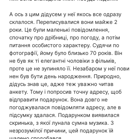
А ось з цим дідусем у неї якось все одразу
склалося. Переписувалися вони майже 2
роки. Це були маленькі повідомлення,
спочатку про дрібниці, про погоду, а потім
питання особистого характеру. Судячи по
фотографії, йому було близько 70 років. Він
не був як ті елегантні чоловіки з фільмів,
проте це не зупиняло її. Незабаром у неї пови
нен був бути день народження. Природно,
дідусь знав це, адже теж уважно читав
анкету. Тому і попросив точну адресу, щоб
відправити подарунок. Вона довго не
погоджувалася повідомляти адресу, але в
підсумку здалася. Подарунком виявилася
скринька, з якої лунала сумна музика. З
незрозумілої причини, цей подарунок їй
шалено сподобався.