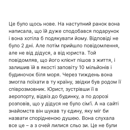
Це було щось нове. На наступний ранок вона
написала, що їй дуже сподобався подарунок
і вона хотіла б подякувати йому. Відповіді не
було 2 дні. Але потім прийшло повідомлення,
але не від дідуся, а від юриста. Той
повідомляв, що його клієнт пішов з життя, і
залишив їй в якості заповіту 10 мільйонів і
будиночок біля моря. Через тиждень вона
змогла поїхати в ту країну, звідки був родом її
співрозмовник. Юрист, зустрівши її в
аеропорту, відвіз до будинку, а по дорозі
розповів, що у дідуся не було сім’ї. А на сайті
знайомств він шукав ту єдину, яку міг би
назвати спорідненою душею. Вона слухала
все це – а з очей лилися сльо зи. Це не були