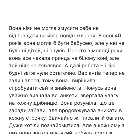
Вона ніяк не могла змусити себе не
відповідати на його повідомлення. У свої 40
років вона могла б бути бабусею, але у неї не
було ні дітей, ні онуків. Просто в молоді роки
вона все чекала принца на білому коні, але
той ніяк не з’являвся. А далі робота – і сірі
будні затягнули остаточно. Варіантів тепер не
залишалося, тому вона і вирішила
спробувати сайти знайомств. Чомусь вона
уважно вивчала всі анкети, звертала увагу
на кожну дрібницю. Вона розуміла, що це
заради забави, але nродовжувала вникати в
кожну строчку. Звичайно ж, писали їй багато.
Дуже хотіли познайомитися. Але в кожному з
них вона знаходила який-небудь недолік.