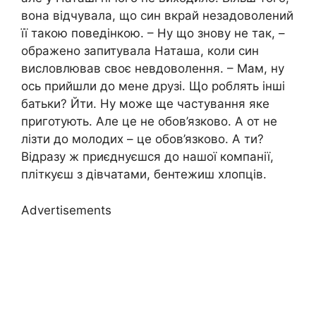
вона відчувала, що син вкрай незадоволений
її такою поведінкою. – Ну що знову не так, –
ображено запитувала Наташа, коли син
висловлював своє невдоволення. – Мам, ну
ось прийшли до мене друзі. Що роблять інші
батьки? Йти. Ну може ще частування яке
приготують. Але це не обов’язково. А от не
лізти до молодих – це обов’язково. А ти?
Відразу ж приєднуєшся до нашої компанії,
пліткуєш з дівчатами, бентежиш хлопців.
Advertisements