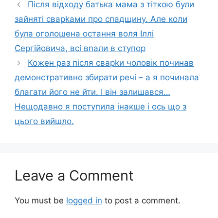
Після відходу батька мама з тіткою були
зайняті сварkами про спадщину. Але коли
була оголошена остання воля Іллі
Сергійовича, всі вnали в ступор
Кожен раз після сварkи чоловік починав
демонстративно збирати речі – а я починала
благати його не йти. І він залишався…
Нещодавно я поступила інакше і ось що з
цього вийшло.
Leave a Comment
You must be
logged in
to post a comment.