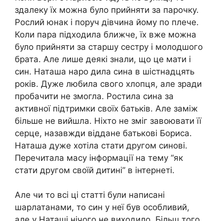
здалеку їх можна було прийняти за парочку.
Рослий юнак і поруч дівчина йому по плече.
Коли пара підходила ближче, їх вже можна
було прийняти за старшу сестру і молодшого
брата. Але лише деякі знали, що це мати і
син. Наташа наро дила сина в шістнадцять
років. Дуже любила свого хлопця, але зради
пробачити не змогла. Ростила сина за
активної підтримки своїх батьків. Але заміж
більше не вийшла. Ніхто не зміг завоювати її
серце, назавжди віддане батькові Бориса.
Наташа дуже хотіла стати другом синові.
Перечитала масу інформації на тему “як
стати другом своїй дитині” в iнтернеті.
Але чи то всі ці статті були написані
шарлатанами, то син у неї був особливий,
але у Наташі нічого не виходило. Більш того,