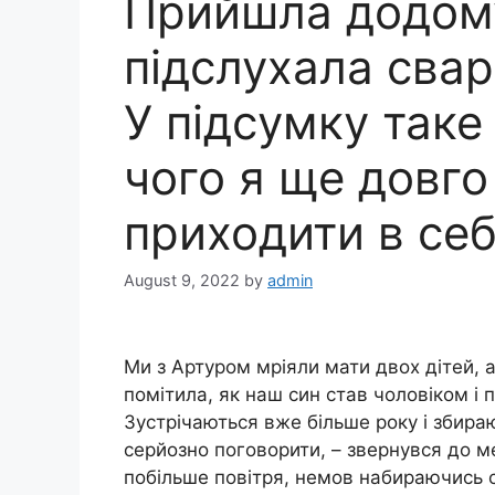
Прийшла додому
підслухала свар
У підсумку таке 
чого я ще довго
приходити в се
August 9, 2022
by
admin
Ми з Артуром мріяли мати двох дітей, а
помітила, як наш син став чоловіком і 
Зустрічаються вже більше року і збира
серйозно поговорити, – звернувся до ме
побільше повітря, немов набираючись см