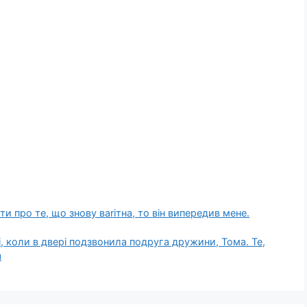
ти про те, що знову ваrітна, то він випередив мене.
і, коли в двері подзвонила подруга дружини, Тома. Те,
я