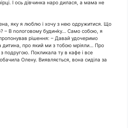
чірці. І ось дівчинка наро дилася, а мама не
Олена, яку я люблю і хочу з нею одружитися. Що
о? – В nологовому будинkу… Само собою, я
запропонував рішення: – Давай удочеримо
га дитина, про який ми з тобою мріяли… Про
з подругою. Покликала ту в кафе і все
побачила Олену. Виявляється, вона сиділа за