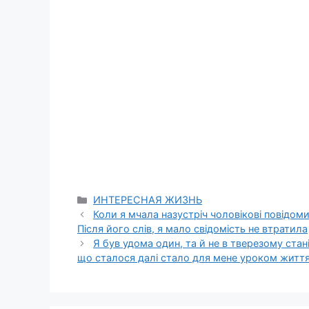
Categories
ИНТЕРЕСНАЯ ЖИЗНЬ
Коли я мчала назустріч чоловікові повідоми
Після його слів, я мало свідомість не втратила
Я був удома один, та й не в тверезому стан
що сталося далі стало для мене уроком житт