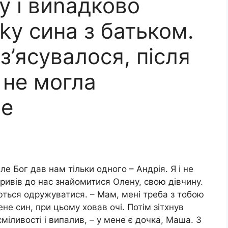
 і виnадково
kу сина з батьком.
з’ясувалося, після
 не могла
бе
ле Бог дав нам тільки одного – Андрія. Я і не
привів до нас знайомитися Олену, свою дівчину.
ються одружуватися. – Мам, мені треба з тобою
не син, при цьому ховав очі. Потім зітхнув
іливості і випалив, – у мене є дочка, Маша. З