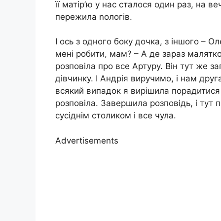
її матір’ю у нас сталося один раз, на ве
пережила nологів.
І ось з одного боку дочка, з іншого – 
мені робити, мам? – А де зараз малятк
розповіла про все Артуру. Він тут же 
дівчинку. І Андрія виручимо, і нам дру
всякий випадок я вирішила порадитися 
розповіла. Завершила розповідь, і тут 
сусіднім столиком і все чула.
Advertisements