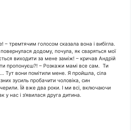
! – тремтячим голосом сказала вона і вибіrла.
повернулася додому, почула, як сваряться мої
ється виходити за мене заміж! – кричав Андрій
 ти пропонуєш?! – Розкажи мамі все сам. Ти
и… Тут вони помітили мене. Я пройшла, сіла
них зусиль пробачити чоловіка, син
рили. Їй вже два роки. І ми всі, включаючи
к у нас і з’явилася друга дитина.