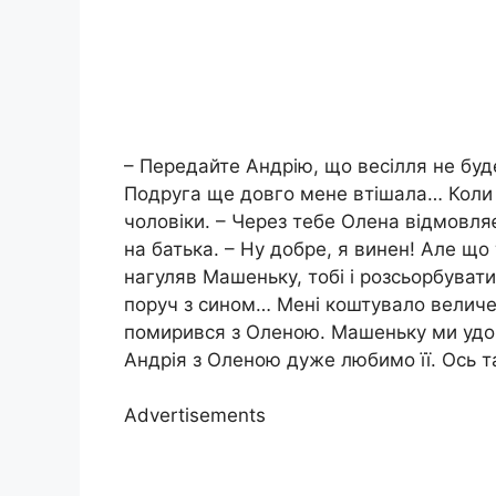
– Передайте Андрію, що весілля не буде
Подруга ще довго мене втішала… Коли 
чоловіки. – Через тебе Олена відмовля
на батька. – Ну добре, я винен! Але що
нагуляв Машеньку, тобі і розсьорбуват
поруч з сином… Мені коштувало величез
помирився з Оленою. Машеньку ми удоче
Андрія з Оленою дуже любимо її. Ось та
Advertisements