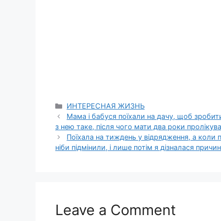
Categories
ИНТЕРЕСНАЯ ЖИЗНЬ
Мама і бабуся поїхали на дачу, щоб зробит
з нею таке, після чого мати два роки пролікува
Поїхала на тиждень у відрядження, а коли 
ніби підмінили, і лише потім я дізналася причи
Leave a Comment