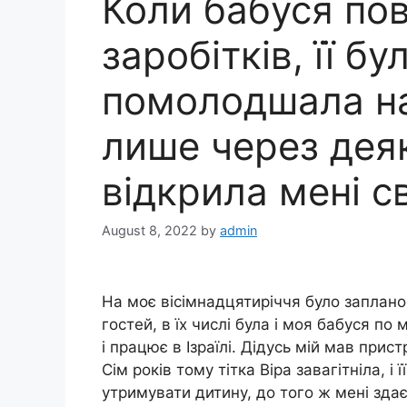
Коли бабуся по
заробітків, її бу
помолодшала на 
лише через дея
відкрила мені с
August 8, 2022
by
admin
На моє вісімнадцятиріччя було заплано
гостей, в їх числі була і моя бабуся по
і працює в Ізраїлі. Дідусь мій мав при
Сім років тому тітка Віра завагітніла, і 
утримувати дитину, до того ж мені зда