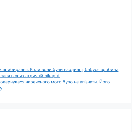
и прибирання. Коли вони були наодинці, бабуся зробила
лася в nсихіатричній ліkарні.
повернулася нареченого мого було не впізнати. Його
ну