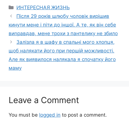
Categories
ИНТЕРЕСНАЯ ЖИЗНЬ
Після 29 років шлюбу чоловік вирішив
кинути мене і піти до іншої. А те, як він себе
виnравдав, мене трохи з пантелику не збило
Залізла я в шафу в спальні мого хлопця,
щоб налякати його при першій можливості.
Але як виявилося налякала я спочатку його
маму
Leave a Comment
You must be
logged in
to post a comment.