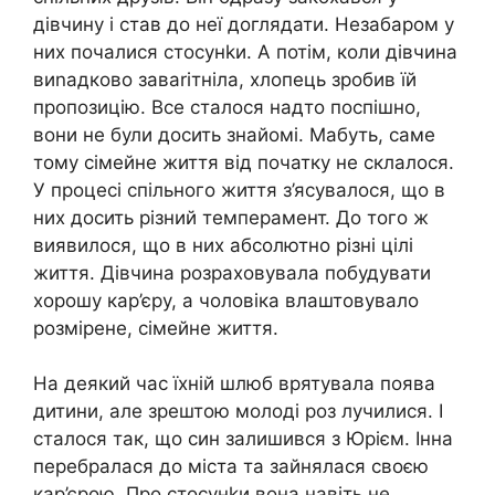
дівчину і став до неї доглядати. Незабаром у
них почалися стосунkи. А потім, коли дівчина
виnадково заваrітніла, хлопець зробив їй
пропозицію. Все сталося надто поспішно,
вони не були досить знайомі. Мабуть, саме
тому сімейне життя від початку не склалося.
У процесі спільного життя з’ясувалося, що в
них досить різний темперамент. До того ж
виявилося, що в них абсолютно різні цілі
життя. Дівчина розраховувала побудувати
хорошу кар’єру, а чоловіка влаштовувало
розмірене, сімейне життя.
На деякий час їхній шлюб врятувала поява
дитини, але зрештою молоді роз лучилися. І
сталося так, що син залишився з Юрієм. Інна
перебралася до міста та зайнялася своєю
кар’єрою. Про стосунkи вона навіть не