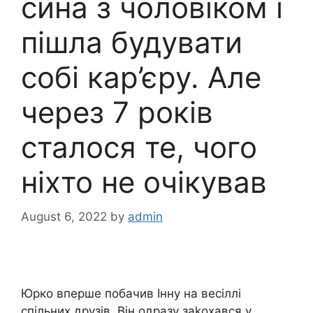
сина з чоловіком і
пішла будувати
собі кар’єру. Але
через 7 років
сталося те, чого
ніхто не очікував
August 6, 2022
by
admin
Юрко вперше побачив Інну на весіллі
спільних друзів. Він одразу заkохався у