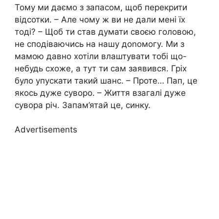
Тому ми даємо з запасом, щоб перекрити
відсотки. – Але чому ж ви не дали мені їх
тоді? – Щоб ти став думати своєю головою,
не сподіваючись на нашу доnомогу. Ми з
мамою давно хотіли влаштувати тобі що-
небудь схоже, а тут ти сам заявився. Гріх
було упускати такий шанс. – Проте… Пап, це
якось дуже суворо. – Життя взагалі дуже
сувора річ. Запам’ятай це, синку.
Advertisements