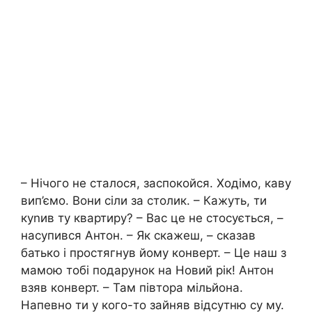
– Нічого не сталося, заспокойся. Ходімо, каву
вип’ємо. Вони сіли за столик. – Кажуть, ти
куnив ту квартиру? – Вас це не стосується, –
насупився Антон. – Як скажеш, – сказав
батько і простягнув йому конверт. – Це наш з
мамою тобі подарунок на Новий рік! Антон
взяв конверт. – Там півтора мільйона.
Напевно ти у кого-то зайняв відсутню су му.