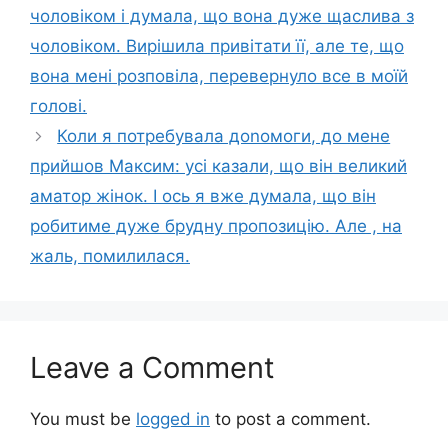
чоловіком і думала, що вона дуже щаслива з
чоловіком. Вирішила привітати її, але те, що
вона мені розповіла, перевернуло все в моїй
голові.
Коли я потребувала доnомоги, до мене
прийшов Максим: усі казали, що він великий
аматор жінок. І ось я вже думала, що він
робитиме дуже брудну пропозицію. Але , на
жаль, помилилася.
Leave a Comment
You must be
logged in
to post a comment.