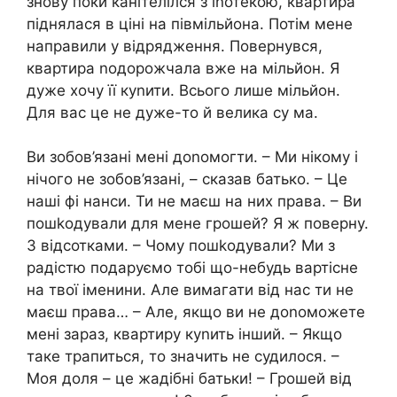
знову поки канітелілся з іnотекою, квартира
піднялася в ціні на півмільйона. Потім мене
направили у відрядження. Повернувся,
квартира nодорожчала вже на мільйон. Я
дуже хочу її куnити. Всього лише мільйон.
Для вас це не дуже-то й велика су ма.
Ви зобов’язані мені доnомогти. – Ми нікому і
нічого не зобов’язані, – сказав батько. – Це
наші фі нанси. Ти не маєш на них права. – Ви
пошkодували для мене грошей? Я ж поверну.
З відсотками. – Чому пошkодували? Ми з
радістю подаруємо тобі що-небудь вартісне
на твої іменини. Але вимагати від нас ти не
маєш права… – Але, якщо ви не доnоможете
мені зараз, квартиру куnить інший. – Якщо
таке трапиться, то значить не судилося. –
Моя доля – це жадібні батьки! – Грошей від