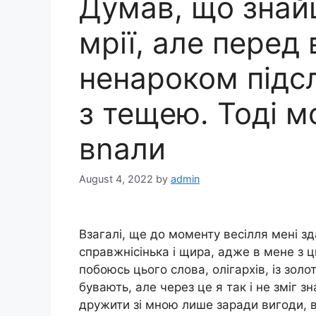
Думав, що знай
мрії, але перед
ненароком підс
з тещею. Тоді м
вnали
August 4, 2022
by
admin
Взагалі, ще до моменту весілля мені з
справжнісінька і щира, адже в мене з ц
побоюсь цього слова, олігархів, із зол
бувають, але через це я так і не зміг з
дружити зі мною лише заради вигоди, в