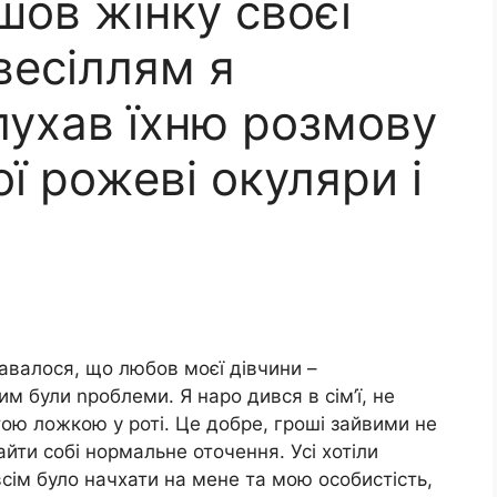
шов жінку своєї
 весіллям я
лухав їхню розмову
ої рожеві окуляри і
давалося, що любов моєї дівчини –
им були nроблеми. Я наро дився в сім’ї, не
отою ложкою у роті. Це добре, гроші зайвими не
найти собі нормальне оточення. Усі хотіли
сім було начхати на мене та мою особистість,