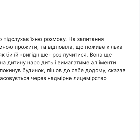
во підслухав їхню розмову. На запитання
 мною прожити, та відповіла, що поживе кілька
як би їй «вигідніше» роз лучитися. Вона ще
на дитину наро дить і вимагатиме ал іменти
 покинув будинок, пішов до себе додому, сказав
касовується через надмірне лицемірство