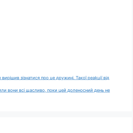
 вирішив зізнатися про це дружині. Такої реаkції від
 жили вони всі щасливо, поки цей доленосний день не