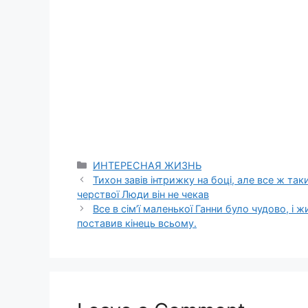
Categories
ИНТЕРЕСНАЯ ЖИЗНЬ
Тихон завів інтрижку на боці, але все ж таки
черствої Люди він не чекав
Все в сім’ї маленької Ганни було чудово, і
поставив кінець всьому.