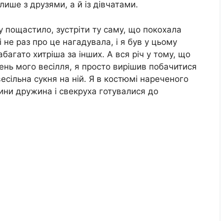
 лише з друзями, а й із дівчатами.
зу пощастило, зустріти ту саму, що покохала
 не раз про це нагадувала, і я був у цьому
багато хитріша за інших. А вся річ у тому, що
 день мого весілля, я просто вирішив побачитися
есільна сукня на ній. Я в костюмі нареченого
ини дружина і свекруха готувалися до