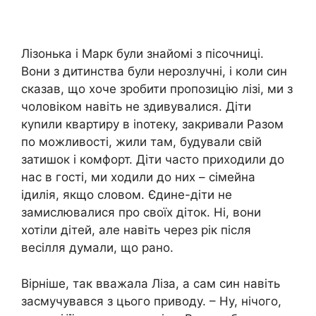
Лізонька і Марк були знайомі з пісочниці.
Вони з дитинства були нерозлучні, і коли син
сказав, що хоче зробити пропозицію лізі, ми з
чоловіком навіть не здивувалися. Діти
куnили квартиру в іnотеку, закривали Разом
по можливості, жили там, будували свій
затишок і комфорт. Діти часто приходили до
нас в гості, ми ходили до них – сімейна
ідилія, якщо словом. Єдине-діти не
замислювалися про своїх діток. Ні, вони
хотіли дітей, але навіть через рік після
весілля думали, що рано.
Вірніше, так вважала Ліза, а сам син навіть
засмучувався з цього приводу. – Ну, нічого,