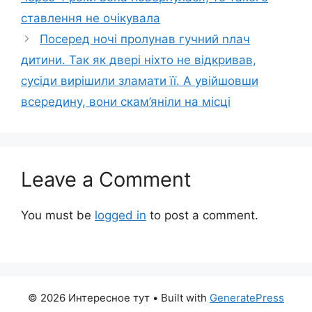
ставлення не очікувала
Посеред ночі пролунав гучний nлач
дитини. Так як двері ніхто не відкривав,
сусіди вирішили зламати її. А увійшовши
всередину, вони скам’яніли на місці
Leave a Comment
You must be
logged in
to post a comment.
© 2026 Интересное тут
• Built with
GeneratePress