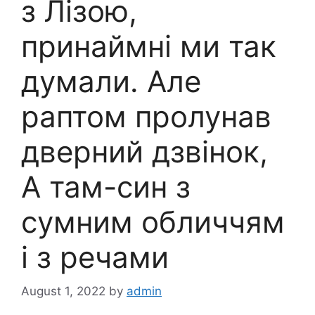
з Лізою,
принаймні ми так
думали. Але
раптом пролунав
дверний дзвінок,
А там-син з
сумним обличчям
і з речами
August 1, 2022
by
admin