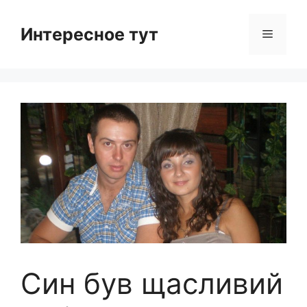
Skip
to
Интересное тут
Menu
content
Син був щасливий