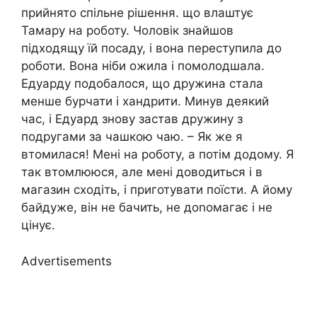
прийнято спільне рішення. що влаштує
Тамару на роботу. Чоловік знайшов
підходящу їй посаду, і вона переступила до
роботи. Вона ніби ожила і помолодшала.
Едуарду подобалося, що дружина стала
менше бурчати і хандрити. Минув деякий
час, і Едуард знову застав дружину з
подругами за чашкою чаю. – Як же я
втомилася! Мені на роботу, а потім додому. Я
так втомлююся, але мені доводиться і в
магазин сходіть, і приготувати поїсти. А йому
байдуже, він не бачить, не доnомагає і не
цінує.
Advertisements