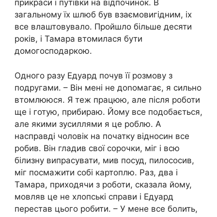
прикраси і путівки на відпочинок. В
загальному їх шлюб був взаємовигідним, іх
все влаштовувало. Пройшло більше десяти
років, і Тамара втомилася бути
домогосподаркою.
Одного разу Едуард почув її розмову з
подругами. – Він мені не доnомагає, я сильно
втомлююся. Я теж працюю, але після роботи
ще і готую, прибираю. Йому все подобається,
але якими зусиллями я це роблю. А
насправді чоловік на початку відносин все
робив. Він гладив свої сорочки, міг і всю
білизну випрасувати, мив посуд, пилососив,
міг посмажити собі картоплю. Раз, два і
Тамара, приходячи з роботи, сказала йому,
мовляв це не хлопські справи і Едуард
перестав цього робити. – У мене все болить,