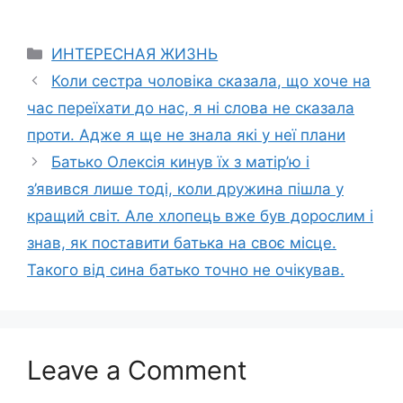
Categories
ИНТЕРЕСНАЯ ЖИЗНЬ
Коли сестра чоловіка сказала, що хоче на
час переїхати до нас, я ні слова не сказала
проти. Адже я ще не знала які у неї плани
Батько Олексія кинув їх з матір’ю і
з’явився лише тоді, коли дружина пішла у
кращий світ. Але хлопець вже був дорослим і
знав, як поставити батька на своє місце.
Такого від сина батько точно не очікував.
Leave a Comment