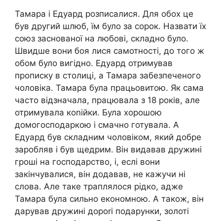
Тамара і Едуард розписалися. Для обох це
був другий шлюб, їм було за сорок. Назвати їх
союз заснованої на любові, складно було.
Швидше вони боя лися самотності, до того ж
обом було вигідно. Едуард отримував
прописку в столиці, а Тамара забезпеченого
чоловіка. Тамара була працьовитою. Як сама
часто відзначала, працювала з 18 років, але
отримувала коnійки. Була хорошою
домогосподаркою і смачно готувала. А
Едуард був складним чоловіком, який добре
заробляв і був щедрим. Він видавав дружині
гроші на господарство, і, еслі вони
закінчувалися, він додавав, не кажучи ні
слова. Але таке траплялося рідко, адже
Тамара була сильно економною. А також, він
дарував дружині дороrі подарунки, золоті