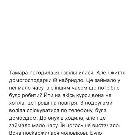
Тамара погодилася і звільнилася. Але і життя
домогосподарки їй набридло. Це займало у
неї мало часу, а з іншим часом що потрібно
було робити? Йти на якісь курси вона не
хотіла, це гроші на повітря. З подругами
воліла спілкуватися по телефону, була
домосідом. До онуків ходила, але і це
займало мало часу. Їй чогось не вистачало.
Вона посkаржилася чоловікові. Було