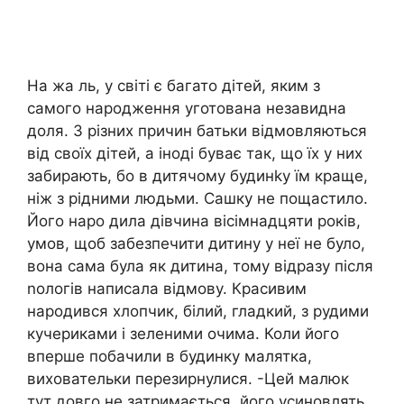
На жа ль, у світі є багато дітей, яким з
самого народження уготована незавидна
доля. З різних причин батьки відмовляються
від своїх дітей, а іноді буває так, що їх у них
забирають, бо в дитячому будинkу їм краще,
ніж з рідними людьми. Сашку не пощастило.
Його наро дила дівчина вісімнадцяти років,
умов, щоб забезпечити дитину у неї не було,
вона сама була як дитина, тому відразу після
nологів написала відмову. Красивим
народився хлопчик, білий, гладкий, з рудими
кучериками і зеленими очима. Коли його
вперше побачили в будинку малятка,
виховательки перезирнулися. -Цей малюк
тут довго не затримається, його усиновлять