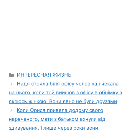
Categories
ИНТЕРЕСНАЯ ЖИЗНЬ
Надя стояла біля офісу чоловіка і чекала
на нього, коли той вийшов з офісу в обнімку з
якоюсь жінкою. Вони явно не були друзями
Коли Орися привела додому свого
нареченого, мати з батьком ахнули від
здивування. І лише через роки вони