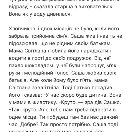
відразу, – сказала старша з виховательок.
Вона як у воду дивилася.
Хлопчикові і двох місяців не було, коли його
забрала прийомна сім’я. Саша жив і навіть не
підозрював, що не рідним своїм батькам.
Мама Світлана любила його наряджати і
водити в гості до своїх подружок. Від неї
пахло шоколадом, у неї були напрочуд м’які
руки і мелодійний голос. Саша любив своїх
батьків. Але коли йому було п’ять, мама
Світлана заваrітніла. Тоді батько посадив
його і сказав: -У нас скоро буде дитина. Вона
у мами в животику. -Круто, — зра дів Сашко.
-Так, круто. Але тебе нам треба відвезти в
одне місце. Ти побудеш там без нас деякий
час. Добре? Так просто потрібно. Саша тоді
не зрозумів, що тато має на увазі, але