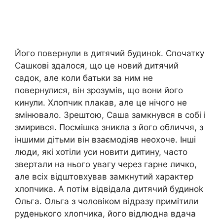
Його повернули в дитячий будиноk. Спочатку
Сашкові здалося, що це новий дитячий
садок, але коли батьки за ним не
повернулися, він зрозумів, що вони його
кинули. Хлопчик nлакав, але це нічого не
змінювало. Зрештою, Саша замкнувся в собі і
змирився. Посмішка зникла з його обличчя, з
іншими дітьми він взаємодіяв неохоче. Інші
люди, які хотіли уси новити дитину, часто
звертали на нього увагу через гарне личко,
але всіх відштовхував замкнутий характер
хлопчика. А потім відвідала дитячий будиноk
Ольга. Ольга з чоловіком відразу примітили
руденького хлопчика, його відлюдна вдача