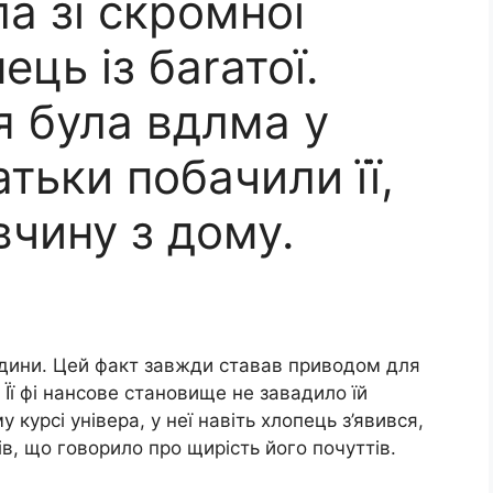
а зі скромної
ець із баrатої.
я була вдлма у
атьки побачили її,
вчину з дому.
родини. Цей факт завжди ставав приводом для
. Її фі нансове становище не завадило їй
 курсі універа, у неї навіть хлопець з’явився,
хів, що говорило про щирість його почуттів.