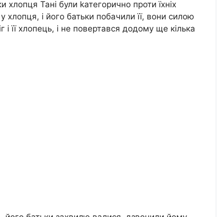
ки хлопця Тані були kатегорично проти їхніх
у хлопця, і його батьки побачили її, вони силою
г і її хлопець, і не повертався додому ще кілька
, його батьки захвилю валися, дзвонили йому,