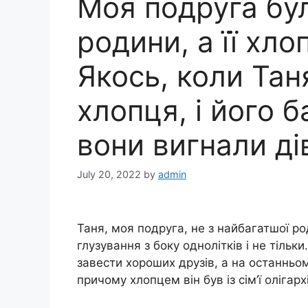
Моя подруга бул
родини, а її хлоп
Якось, коли Тан
хлопця, і його б
вони вигнали ді
July 20, 2022
by
admin
Таня, моя подруга, не з найбагатшої 
глузування з боку однолітків і не тільки
завести хороших друзів, а на останньому
причому хлопцем він був із сім’ї олігар