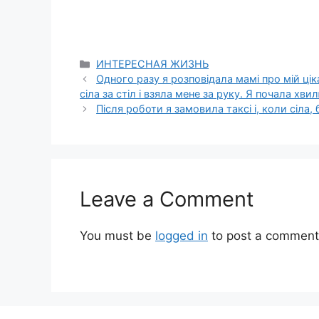
Categories
ИНТЕРЕСНАЯ ЖИЗНЬ
Одного разу я розповідала мамі про мій ціка
сіла за стіл і взяла мене за руку. Я почала хви
Після роботи я замовила таксі і, коли сіла, б
Leave a Comment
You must be
logged in
to post a comment