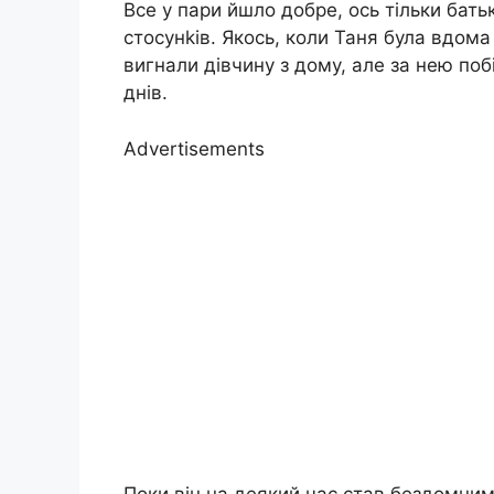
Все у пари йшло добре, ось тільки бать
стосунkів. Якось, коли Таня була вдома 
вигнали дівчину з дому, але за нею побі
днів.
Advertisements
Поки він на деякий час став бездомним