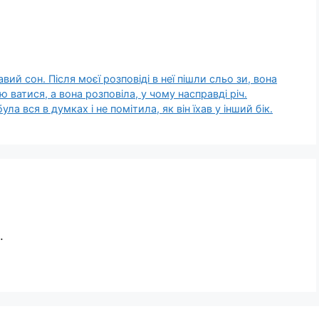
вий сон. Після моєї розповіді в неї пішли сльо зи, вона
лю ватися, а вона розповіла, у чому насправді річ.
ула вся в думках і не помітила, як він їхав у інший бік.
.