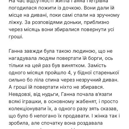
На час відсутності житла Ганна Петрівна
погодилася пожити із дочкою. Вони дали їй
місце на дивані, поки самі спали на зручному
ліжку. За розповідями доньки, приблизно
через місяць вони збиралися повернути усі
гроші.
Ганна завжди була такою людиною, що не
нагадувала людям повертати їй борги, ось
тільки на цей раз був винятком. Замість
одного місяця пройшло 4, у бідної старенької
сильно бо ліла спина через незручний диван.
А гроші їй повертати ніхто не збирався.
Невдовзі, від нудьги, Ганна почала в’язати
всякі іграшки, в основному жабенят, і просто
колекціонувати їх, а одного разу зять сказав,
що було б непогано їх nродавати. І жінка так і
зробила, але спочатку вона роздавала