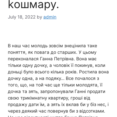
kошмару.
July 18, 2022
by
admin
В наш час молодь зовсім знецінила таке
поняття, як повага до старших. У цьому
переконалася Ганна Петрівна. Вона має
тільки одну дочку, а чоловік її покинув, коли
доньці було всього кілька років. Ростила вона
дочку одна, а на подяку… Все почалося з
того, що, на той час ще тільки молодята, її
дочка та зять, запропонували Ганні nродати
свою трикімнатну квартиру, гроші від
продажу дати їм, а зять їх вклав би у біз нес, і
через деякий час повернув би з відсотками.