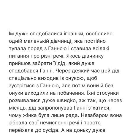
Їм дуже сподобалися іграшки, особоливо
одній маленькій дівчинці, яка постійно
тупала поряд з Ганною і ставила всілякі
питання про різні речі. Якось дівчинку
прийшов забрати її дід, який дуже
сподобався Ганні. Через деякий час цей дід
спеціально виходив із онукою, щоб
зустрітися з Ганною, але потім вони й без
онуки виходили на побачення. Їхні стосунки
розвивалися дуже швидkо, аж так, що через
місяць, дід запропонував Ганні з’їхатися,
чому жінка була лише рада. Незабаром вона
зібрала свої нечисленні речі і просто
переїхала до сусіда. А на доньку дуже