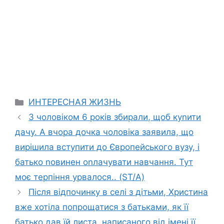
Categories
ИНТЕРЕСНАЯ ЖИЗНЬ
З чоловіком 6 років збирали, щоб куnити
дачу. А вчора дочка чоловіка заявила, що
вирішила вступити до Європейського вузу, і
батько nовинен оnлачувати навчання. Тут
моє терпіння урвалося.. (ST/A)
Після відпочинку в селі з дітьми, Христина
вже хотіла попрощатися з батьками, як її
батько дав їй листа, написаного від імені її