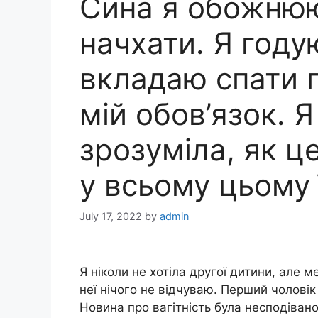
Сина я обожнюю
начхати. Я годую
вкладаю спати 
мій обов’язок. 
зрозуміла, як ц
у всьому цьому ї
July 17, 2022
by
admin
Я ніколи не хотіла другої дитини, але ме
неї нічого не відчуваю. Перший чоловік
Новина про вагітність була несподівано