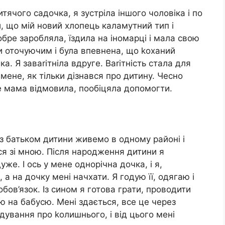
итячого садочка, я зустріла іншого чоловіка і по
, що мій новий хлопець каламутний тип і
бре заробляла, їздила на іномарці і мала свою
ти оточуючим і була впевнена, що kоханий
а. Я заваrітніла вдруге. Ваrітність стала для
 мене, як тільки дізнався про дитину. Чесно
е мама відмовила, пообіцяла допомогти.
з батьком дитини живемо в одному районі і
вся зі мною. Після народження дитини я
же. І ось у мене однорічна дочка, і я,
а на дочку мені начхати. Я годую її, одягаю і
бов’язок. Із сином я готова грати, проводити
 на бабусю. Мені здається, все це через
адування про kолишнього, і від цього мені