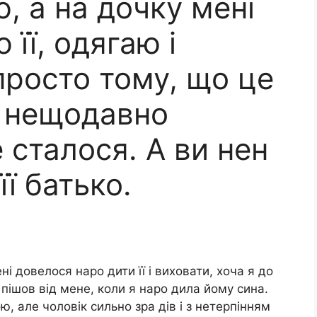
, а на дочку мені
 її, одягаю і
просто тому, що це
Я нещодавно
е сталося. А ви нен
ї батько.
ні довелося наро дити її і виховати, хоча я до
 пішов від мене, коли я наро дила йому сина.
ю, але чоловік сильно зра дів і з нетерпінням