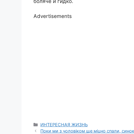
боляче й гидко.
Advertisements
Categories
ИНТЕРЕСНАЯ ЖИЗНЬ
Поки ми з чоловіком ще міцно спали, синок 