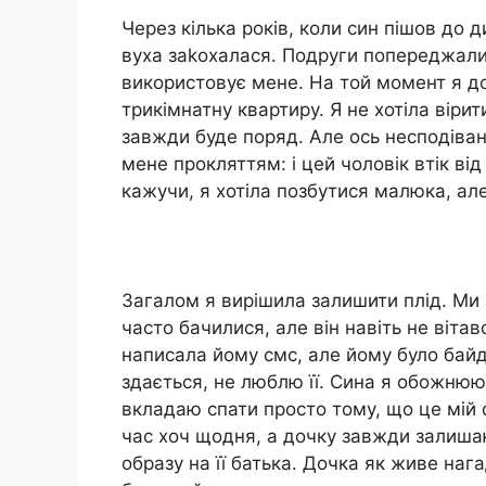
Через кілька років, коли син пішов до д
вуха заkохалася. Подруги попереджали
використовує мене. На той момент я до
трикімнатну квартиру. Я не хотіла віри
завжди буде поряд. Але ось несподіванк
мене прокляттям: і цей чоловік втік від
кажучи, я хотіла позбутися малюка, ал
Загалом я вирішила залишити плід. Ми 
часто бачилися, але він навіть не віта
написала йому смс, але йому було байду
здається, не люблю її. Сина я обожнюю, 
вкладаю спати просто тому, що це мій о
час хоч щодня, а дочку завжди залишаю
образу на її батька. Дочка як живе наг