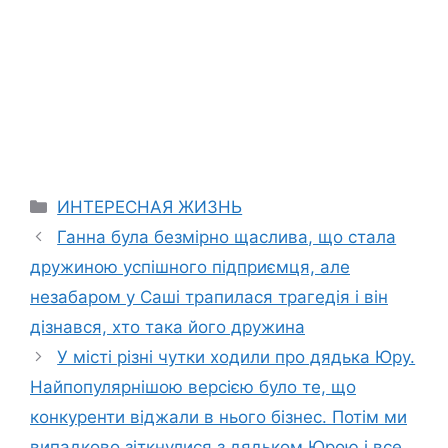
Categories
ИНТЕРЕСНАЯ ЖИЗНЬ
Ганна була безмірно щаслива, що стала
дружиною успішного підприємця, але
незабаром у Саші трапилася трагедія і він
дізнався, хто така його дружина
У місті різні чутки ходили про дядька Юру.
Найпопулярнішою версією було те, що
конкуренти віджали в нього бізнес. Потім ми
випадково зіткнулися з дядьком Юрою і все