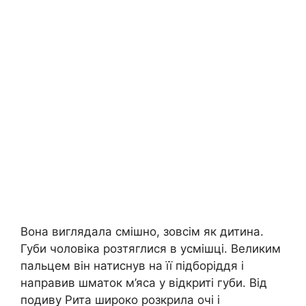
Вона виглядала смішно, зовсім як дитина.
Губи чоловіка розтяглися в усмішці. Великим
пальцем він натиснув на її підборіддя і
направив шматок м’яса у відкриті губи. Від
подиву Рита широко розкрила очі і