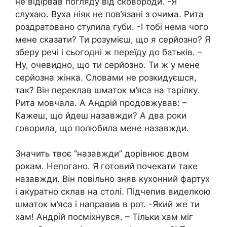
не відірвав погляду від сковороди. -Я
слухаю. Вуха ніяк не пов’язані з очима. Рита
роздратовано стулила губи. -І тобі нема чого
мене сказати? Ти розумієш, що я серйозно? Я
зберу речі і сьогодні ж переїду до батьків. –
Ну, очевидно, що ти серйозно. Ти ж у мене
серйозна жінка. Словами не розкидуєшся,
так? Він переклав шматок м’яса на тарілку.
Рита мовчала. А Андрій nродовжував: –
Кажеш, що йдеш назавжди? А два роки
говорила, що полюбила мене назавжди.
Значить твоє “назавжди” дорівнює двом
рокам. Непогано. Я готовий почекати таке
назавжди. Він повільно зняв кухонний фартух
і акуратно склав на столі. Підчепив виделкою
шматок м’яса і направив в рот. -Який же ти
хам! Андрій посміхнувся. – Тільки хам міг