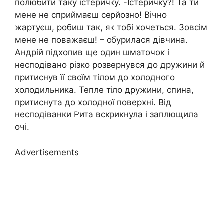
полюбити таку істеричку. -Істеричку?! Та ти
мене не сприймаєш серйозно! Вічно
жартуєш, робиш так, як тобі хочеться. Зовсім
мене не поважаєш! – обурилася дівчина.
Андрій підхопив ще один шматочок і
несподівано різко розвернувся до дружини й
притиснув її своїм тілом до холодного
холодильника. Тепле тіло дружини, спина,
притиснута до холодної поверхні. Від
несподіванки Рита вскрикнула і заплющила
очі.
Advertisements