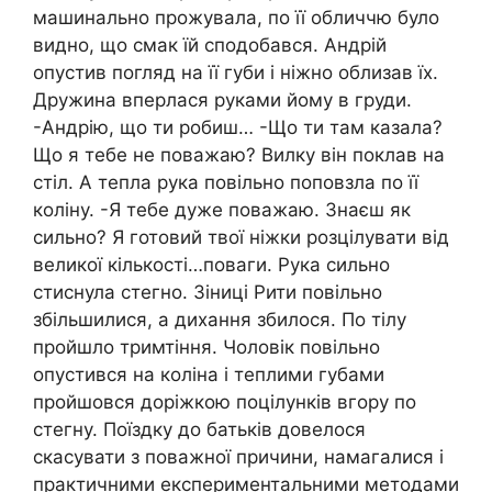
машинально прожувала, по її обличчю було
видно, що смак їй сподобався. Андрій
опустив погляд на її губи і ніжно облизав їх.
Дружина вперлася руками йому в груди.
-Андрію, що ти робиш… -Що ти там казала?
Що я тебе не поважаю? Вилку він поклав на
стіл. А тепла рука повільно поповзла по її
коліну. -Я тебе дуже поважаю. Знаєш як
сильно? Я готовий твої ніжки розцілувати від
великої кількості…поваги. Рука сильно
стиснула стегно. Зіниці Рити повільно
збільшилися, а дихання збилося. По тілу
пройшло тримтіння. Чоловік повільно
опустився на коліна і теплими губами
пройшовся доріжкою поцілунків вгору по
стегну. Поїздку до батьків довелося
скасувати з поважної причини, намагалися і
практичними експериментальними методами