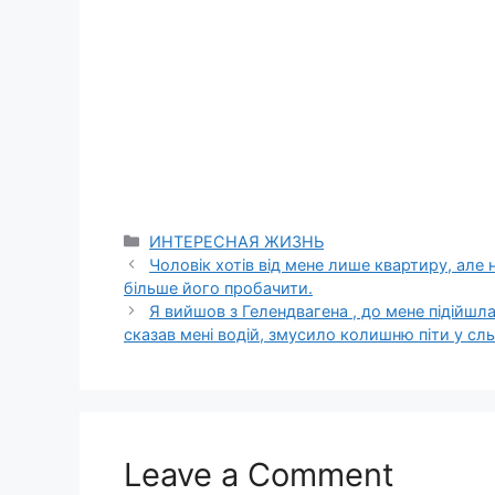
Categories
ИНТЕРЕСНАЯ ЖИЗНЬ
Чоловік хотів від мене лише квартиру, але н
більше його пробачити.
Я вийшов з Гелендвагена , до мене підійшла
сказав мені водій, змусило колишню піти у сль
Leave a Comment