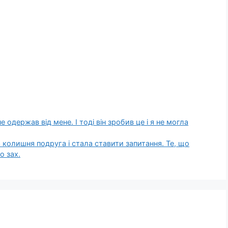
е одержав від мене. І тоді він зробив це і я не могла
 колишня подруга і стала ставити запитання. Те, що
о зах.