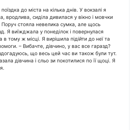
поїздка до міста на кілька днів. У вокзалі я
а, вродлива, сиділа дивилася у вікно і мовчки
. Поруч стояла невелика сумка, але щось
зд. Я виїжджала у понеділок і повернулася
а в тому ж місці. Я вирішила підійти до неї та
омоги. – Вибачте, дівчино, у вас все гаразд?
здогадуюсь, що весь цей час ви також були тут.
азала дівчина і сльо зи покотилися по її щоці. Я
я.