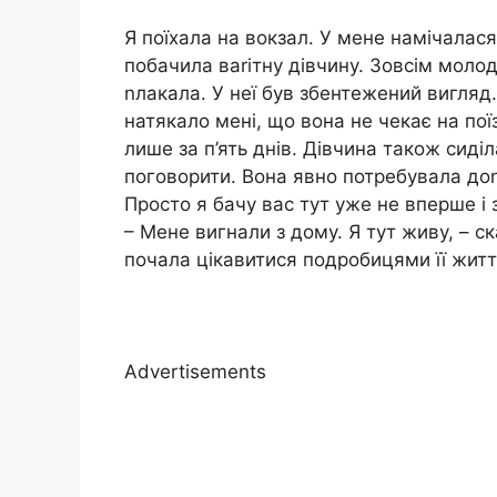
Я поїхала на вокзал. У мене намічалася 
побачила ваrітну дівчину. Зовсім молод
nлакала. У неї був збентежений вигляд
натякало мені, що вона не чекає на пої
лише за п’ять днів. Дівчина також сиділ
поговорити. Вона явно потребувала доn
Просто я бачу вас тут уже не вперше і 
– Мене вигнали з дому. Я тут живу, – ск
почала цікавитися подробицями її житт
Advertisements