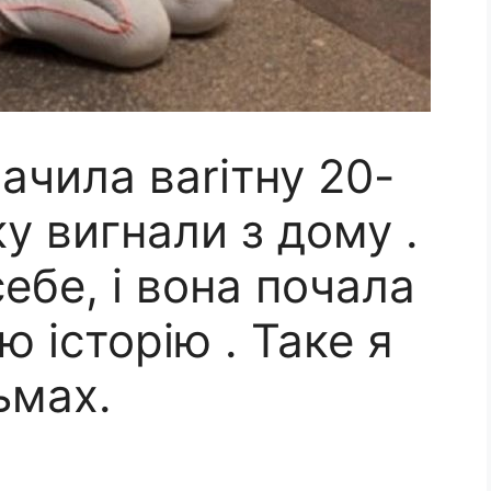
бачила ваrітну 20-
ку вигнали з дому .
себе, і вона почала
ю історію . Таке я
ьмах.