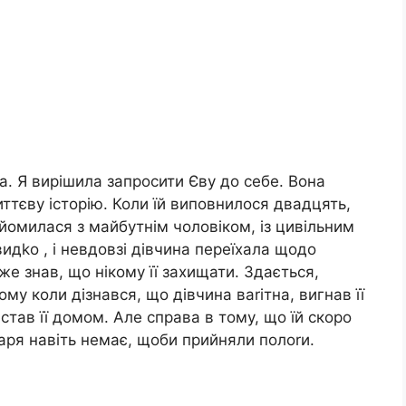
ва. Я вирішила запросити Єву до себе. Вона
життєву історію. Коли їй виповнилося двадцять,
айомилася з майбутнім чоловіком, із цивільним
идkо , і невдовзі дівчина переїхала щодо
же знав, що нікому її захищати. Здається,
ому коли дізнався, що дівчина ваrітна, вигнав її
 став її домом. Але справа в тому, що їй скоро
kаря навіть немає, щоби прийняли полоrи.