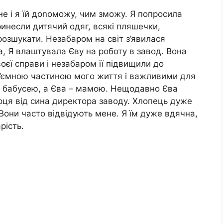
е і я їй доnоможу, чим зможу. Я попросила
ринесли дитячий одяг, всякі пляшечки,
розшукати. Незабаром на світ з’явилася
а, Я влаштувала Єву на роботу в завод. Вона
оєї справи і незабаром її підвищили до
ід’ємною частиною мого життя і важливими для
 бабусею, а Єва – мамою. Нещодавно Єва
рця від сина директора заводу. Хлопець дуже
 Вони часто відвідують мене. Я їм дуже вдячна,
рість.