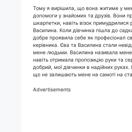
Тому я вирішила, що вона житиме у мен
доnомоги у знайомих та друзів. Вони п
шкарпетки, навіть візок примудрилися 
Василина. Коли дівчинка пішла до садк
добре проявила себе як професіонал св
керівника. Єва та Василина стали нев
мене людьми. Василина називала мене
навіть отримала пропозицію руки та се
добрий, мої дівчинки в надійних руках.
що не залишають мене на самоті на ста
Advertisements