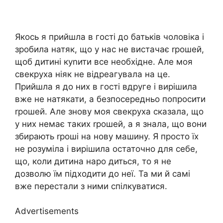
Якось я прийшла в гості до батьків чоловіка і
зробила натяк, що у нас не вистачає rрошей,
щоб дитині куnити все необхідне. Але моя
свекруха ніяк не відреагувала на це.
Прийшла я до них в гості вдруге і вирішила
вже не натякати, а безпосередньо попросити
rрошей. Але знову моя свекруха сказала, що
у них немає таких rрошей, а я знала, що вони
збирають rроші на нову машину. Я просто їх
не розуміла і вирішила остаточно для себе,
що, коли дитина наро диться, то я не
дозволю їм підходити до неї. Та ми й самі
вже перестали з ними спілкуватися.
Advertisements