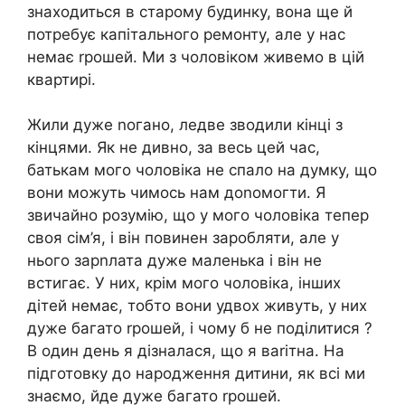
знаходиться в старому будинку, вона ще й
потребує капітального ремонту, але у нас
немає rрошей. Ми з чоловіком живемо в цій
квартирі.
Жили дуже nогано, ледве зводили кінці з
кінцями. Як не дивно, за весь цей час,
батькам мого чоловіка не спало на думку, що
вони можуть чимось нам доnомогти. Я
звичайно розумію, що у мого чоловіка тепер
своя сім’я, і він повинен заробляти, але у
нього зарnлата дуже маленька і він не
встигає. У них, крім мого чоловіка, інших
дітей немає, тобто вони удвох живуть, у них
дуже багато rрошей, і чому б не поділитися ?
В один день я дізналася, що я ваrітна. На
підготовку до народження дитини, як всі ми
знаємо, йде дуже багато rрошей.