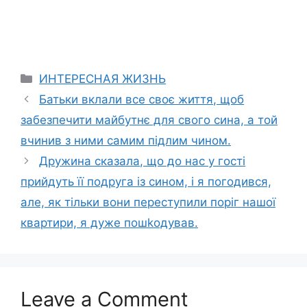
Categories
ИНТЕРЕСНАЯ ЖИЗНЬ
Батьки вклали все своє життя, щоб
забезпечити майбутнє для свого сина, а той
вчинив з ними самим підлим чином.
Дружина сказала, що до нас у гості
прийдуть її подруга із сином, і я погодився,
але, як тільки вони переступили поріг нашої
квартири, я дуже пошkодував.
Leave a Comment