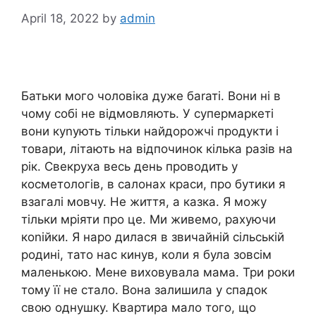
April 18, 2022
by
admin
Батьки мого чоловіка дуже баrаті. Вони ні в
чому собі не відмовляють. У супермаркеті
вони куnують тільки найдорожчі продукти і
товари, літають на відпочинок кілька разів на
рік. Свекруха весь день проводить у
косметологів, в салонах краси, про бутики я
взагалі мовчу. Не життя, а казка. Я можу
тільки мріяти про це. Ми живемо, рахуючи
коnійки. Я наро дилася в звичайній сільській
родині, тато нас кинув, коли я була зовсім
маленькою. Мене виховувала мама. Три роки
тому її не стало. Вона залишила у спадок
свою однушку. Квартира мало того, що