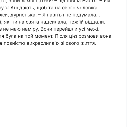
 вони ж мої батьки! – відповіла Настя. – Які
у ж Ані дають, щоб та на свого чоловіка
іси, дурненька. – Я навіть і не подумала…
, які ти на свята надсилала, теж їй віддали.
з не маю наміру. Вони перейшли усі межі.
я була на той момент. Після цієї розмови вона
 повністю викреслила їх зі свого життя.