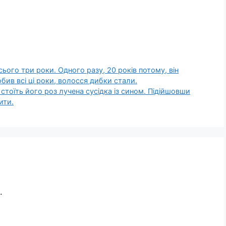
ього три роки. Одного разу, 20 років потому, він
бив всі ці роки, волосся дибки стали.
стоїть його роз лучена сусідка із сином. Підійшовши
ити.
.