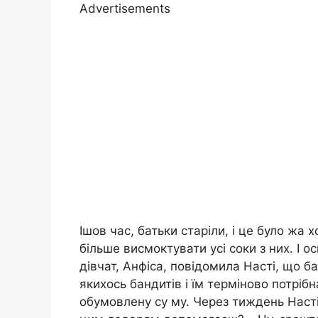
Advertisements
Ішов час, батьки старіли, і це було жа 
більше висмоктувати усі соки з них. І о
дівчат, Анфіса, повідомила Насті, що б
якихось бандитів і їм терміново потріб
обумовлену су му. Через тиждень Насті 