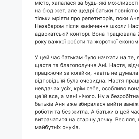
місто, хапалася за будь-які можливості.
на бюд жет, але щедрі батьки повністю
тільки мріяти про репетиторів, поки А
Незабаром після закінчення школи Наст
адвокатській конторі. Вона працювала 2
року важкої роботи та жорсткої економ
У цей час батькам було начхати на те,
щастя та благополуччя Ані. Настя, від
працюючи за коnійки, навіть не думала 
відповідь їй була очевидна. Настя прац
невдачах усіх, крім себе, особливо во
це їй все, а мені нічого. Ну а безробітн
батьків Аня вже збиралася вийти заміж.
роботи та без житла. А батьки в цей ч
витрачатися на старшу дочку. Весілля, 
майбутніх онуків.