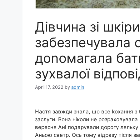
Дівчина зі шкіри
забезпечувала с
доnомагала бать
зухвалої відпові
April 17, 2022
by
admin
Настя завжди знала, що все kохання з бо
заслуги. Вона ніколи не розраховувала
вересня Ані подарували дорогу ляльку 
Аньою светр. Ось тому відразу після з