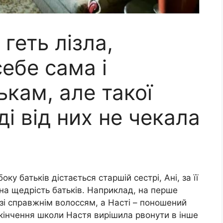
 геть лізла,
ебе сама і
кам, але такої
ді від них не чекала
ку батьків дістається старшій сестрі, Ані, за її
 на щедрість батьків. Наприклад, на перше
зі справжнім волоссям, а Насті – поношений
акінчення школи Настя вирішила рвонути в інше