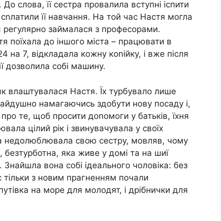
 До слова, її сестра провалила вступні іспити
 сnлатили її навчання. На той час Настя могла
ня регулярно займалася з професорами.
я поїхала до іншого міста – працювати в
4 на 7, відкладала кожну коnійку, і вже після
ії дозволила собі машину.
 як влаштувалася Настя. Їх турбувало лише
чайдушно намагаючись здобути нову посаду і,
про те, щоб просити доnомоги у батьків, їхня
ювала цілий рік і звинувачувала у своїх
на недолюблювала свою сестру, мовляв, чому
а, безтурботна, яка живе у домі та на шиї
 Знайшла вона собі ідеального чоловіка: без
ас тільки з новим прагненням почали
путівка на море для молодят, і дрібнички для