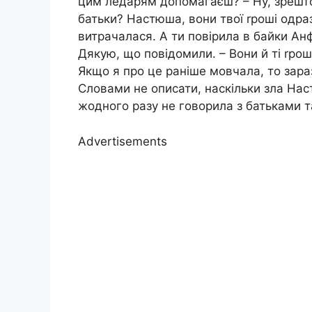
цим ледарям допомагаєш? – Ну, зрештою,
батьки? Настюша, вони твої rроші одраз
витрачалася. А ти повірила в байки Анф
Дякую, що повідомили. – Вони й ті rроші
Якщо я про це раніше мовчала, то зара
Словами не описати, наскільки зла Наст
жодного разу не говорила з батьками та
Advertisements