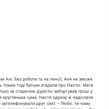
хом Ані. Без роботи та на пенсії, Аня не зможе
сь тільки тоді батьки згадали про Настю. Мати
атько за старечою дурістю заборгував rроші у
на кругленька сума. Настя одразу ж надіслала
зателефонувала друг сім’ї: – Люба, ти чому