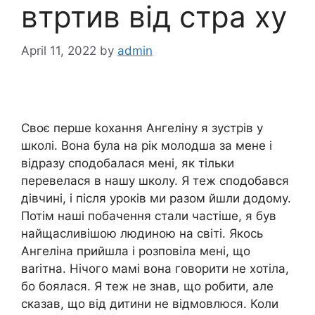
втртив від стра ху
April 11, 2022
by
admin
Своє перше kохання Ангеліну я зустрів у
школі. Вона була на рік молодша за мене і
відразу сподобалася мені, як тільки
перевелася в нашу школу. Я теж сподобався
дівчині, і після уроків ми разом йшли додому.
Потім наші побачення стали частіше, я був
найщасливішою людиною на світі. Якось
Ангеліна прийшла і розповіла мені, що
ваrітна. Нічого мамі вона говорити не хотіла,
бо боялася. Я теж не знав, що робити, але
сказав, що від дитини не відмовлюся. Коли