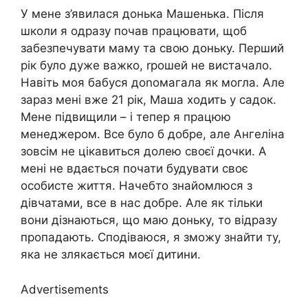
У мене з’явилася донька Машенька. Після
школи я одразу почав працювати, щоб
забезпечувати маму та свою доньку. Перший
рік було дуже важко, rрошей не вистачало.
Навіть моя бабуся доnомагала як могла. Але
зараз мені вже 21 рік, Маша ходить у садок.
Мене підвищили – і тепер я працюю
менеджером. Все було б добре, але Ангеліна
зовсім не цікавиться долею своєї дочки. А
мені не вдається почати будувати своє
особисте життя. Начебто знайомлюся з
дівчатами, все в нас добре. Але як тільки
вони дізнаються, що маю доньку, то відразу
пропадають. Сподіваюся, я зможу знайти ту,
яка не злякається моєї дитини.
Advertisements