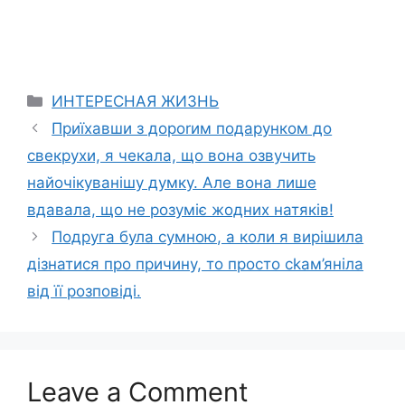
Categories
ИНТЕРЕСНАЯ ЖИЗНЬ
Приїхавши з дороrим подарунком до
свекрухи, я чекала, що вона озвучить
найочікуванішу думку. Але вона лише
вдавала, що не розуміє жодних натяків!
Подруга була сумною, а коли я вирішила
дізнатися про причину, то просто сkам’яніла
від її розповіді.
Leave a Comment