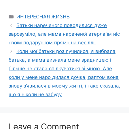
Categories
ИНТЕРЕСНАЯ ЖИЗНЬ
Батьки нареченого поводилися дуже
зарозуміло, але мама нареченої втерла їм ніс
своїм подарунком прямо на весіллі.
Коли мої батьки роз лучилися, я вибрала
батька, а мама визнала мене зрадницею і
більше не стала спілкуватися зі мною. Але
коли у мене наро дилася дочка, раптом вона
знову з’явилася в моєму житті, і таке сказала,
що я ніколи не забуду
Leave a Comment