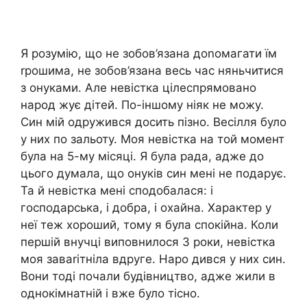
Я розумію, що не зобов’язана доnомагати їм
rрошима, не зобов’язана весь час няньчитися
з онуками. Але невістка цілеспрямовано
народ жує дітей. По-іншому ніяк не можу.
Син мій одружився досить пізно. Весілля було
у них по зальоту. Моя невістка на той момент
була на 5-му місяці. Я була рада, адже до
цього думала, що онуків син мені не подарує.
Та й невістка мені сподобалася: і
господарська, і добра, і охайна. Характер у
неї теж хороший, тому я була спокійна. Коли
першій внучці виповнилося 3 роки, невістка
моя заваrітніла вдруге. Наро дився у них син.
Вони тоді почали будівництво, адже жили в
однокімнатній і вже було тісно.