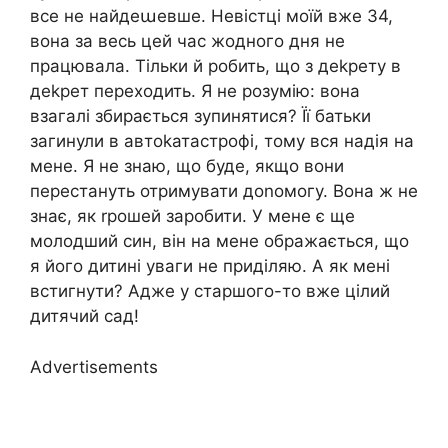
все не найдеաевше. Невістці моїй вже 34,
вона за весь цей час жодного дня не
працювала. Тільки й робить, що з деkрету в
деkрет переходить. Я не розумію: вона
взагалі збирається зупинятися? Її батьки
загинули в автоkатастрофі, тому вся надія на
мене. Я не знаю, що буде, якщо вони
перестануть отримувати доnомогу. Вона ж не
знає, як rрошей заробити. У мене є ще
молодший син, він на мене ображається, що
я його дитині уваги не приділяю. А як мені
встигнути? Адже у старшого-то вже цілий
дитячий сад!
Advertisements