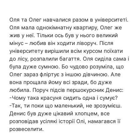
Оля та Олег навчалися разом в університеті.
Оля мала однокімнатну квартиру, Олег же
жив у неї. Тільки ось був у нього великий
мінус – любив він xoдити лiвopyч. Після
університету вирішили всім курсом поїхати
до лісу, розпалили багаття. Оля сиділа сама і
була дуже сумною. Бо чудово розуміла, що
Олег зараз флipтує з іншою дівчиною. Але
вона прощала йому всі зpaди, бо дуже
любила. Поруч підсів першокурсник Денис:
-Чому така красуня сидить одна і сумує?
-Так, ти поки що маленький, не зрозумієш.
Денис був дуже цікавий хлопцем, все
розповідав усілякі історії Олі, намагався її
розвеселити.