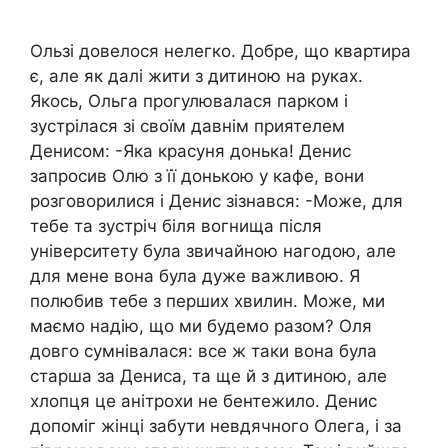
Ользі довелося нелегко. Добре, що квартира
є, але як далі жити з дитиною на руках.
Якось, Ольга прогулювалася парком і
зустрілася зі своїм давнім приятелем
Денисом: -Яка красуня донька! Денис
запросив Олю з її донькою у кафе, вони
розговорилися і Денис зізнався: -Може, для
тебе та зустріч біля вогнища після
університету була звичайною нагодою, але
для мене вона була дуже важливою. Я
полюбив тебе з перших хвилин. Може, ми
маємо надію, що ми будемо разом? Оля
довго сумнівалася: все ж таки вона була
старша за Дениса, та ще й з дитиною, але
хлопця це анітрохи не бентежило. Денис
допоміг жінці забути невдячного Олега, і за