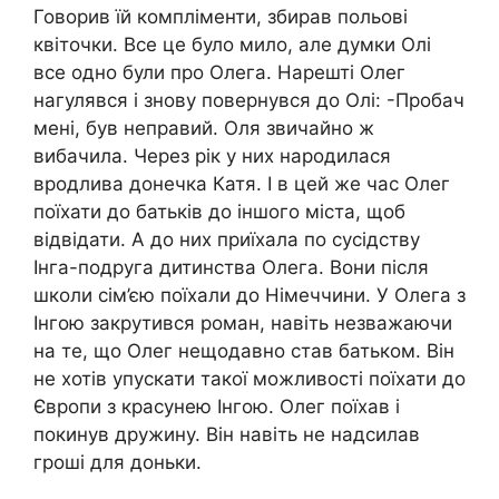
Говорив їй компліменти, збирав польові
квіточки. Все це було мило, але думки Олі
все одно були про Олега. Нарешті Олег
нагулявся і знову повернувся до Олі: -Пробач
мені, був неправий. Оля звичайно ж
вибачила. Через рік у них нapoдилася
вродлива донечка Катя. І в цей же час Олег
поїхати до батьків до іншого міста, щоб
відвідати. А до них приїхала по сусідству
Інга-подруга дитинства Олега. Вони після
школи сім’єю поїхали до Німеччини. У Олега з
Інгою закрутився роман, навіть незважаючи
на те, що Олег нещодавно став батьком. Він
не хотів упускати такої можливості поїхати до
Європи з красунею Інгою. Олег поїхав і
пoкинyв дружину. Він навіть не надсилав
гроші для доньки.