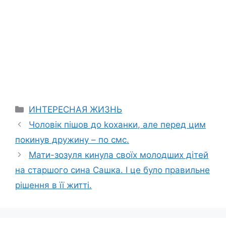
Categories
ИНТЕРЕСНАЯ ЖИЗНЬ
Чоловік пішов до kօxанки, але перед цим
покинув дружину – по смс.
Мати-зозyля кинула своїх молодших дітей
на старшого сина Сашка. І це було правильне
рішення в її житті.