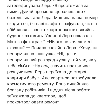
зателефонувала Лері: -Я простежила за
ними. Думай про мене що хочеш, що я
божевільна, але Лера. Машина ваша, номер
сходиться, і я навіть сфотографувала, як він
обійнявся зі своєю «партнеркою» в якийсь
будинок заходить. Увечері Лера показала
Матвію фотографії. -Нічого не хочеш мені
сказати? — Почала спокійно Лера. -Хочу, ти
ненормальна шпигyнка. -Ні, це ти
ненормальний раз зpaджуєш у той час, як у
тебе сім’я є. -Ну ось, значить настав час
розлучитися. Лера переїхала до старої
квартири бабусі. Але квартира потребувала
косметичного ремонту. Вона винайняла
бригаду робітників, і щодня після роботи
заїжджала до квартири, щоб
проконтролювати ремонт.