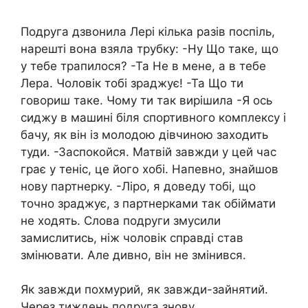
Подруга дзвонила Лері кілька разів поспіль,
нарешті вона взяла трубку: -Ну Що таке, що
у тебе трапилося? -Та Не в мене, а в тебе
Лера. Чоловік тобі зpaджує! -Та Що ти
говориш таке. Чому ти так вирішила -Я ось
сиджу в машині біля спортивного комплексу і
бачу, як він із молодою дівчиною заходить
туди. -Заспокойся. Матвій завжди у цей час
грає у теніс, це його хобі. Напевно, знайшов
нову партнерку. -Ліро, я доведу тобі, що
точно зpaджує, з партнерками так обіймати
не ходять. Слова подруги змусили
замислитись, ніж чоловік справді став
змінювати. Але дивно, він не змінився.
Як завжди похмурий, як завжди-зайнятий.
Через тиждень подруга знову