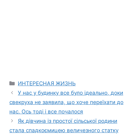
Categories
ИНТЕРЕСНАЯ ЖИЗНЬ
У нас у будинку все було ідеально, доки
свекруха не заявила, що хоче переїхати до
нас. Ось тоді і все почалося
Як дівчина із простої сільської родини
стала спадкоємицею величезного статку