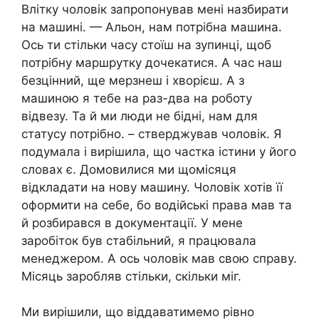
Влітку чоловік запропонував мені назбирати
на машині. — Альон, нам потрібна машина.
Ось ти стільки часу стоїш на зупинці, щоб
потрібну маршрутку дочекатися. А час наш
безцінний, ще мерзнеш і хворієш. А з
машиною я тебе на раз-два на роботу
відвезу. Та й ми люди не бiдні, нам для
статусу потрібно. – стверджував чоловік. Я
подумала і вирішила, що частка істини у його
словах є. Домовилися ми щомісяця
відкладати на нову машину. Чоловік хотів її
оформити на себе, бо водійські права мав та
й розбирався в документації. У мене
заробіток був стабільний, я працювала
менеджером. А ось чоловік мав свою справу.
Місяць заробляв стільки, скільки міг.
Ми вирішили, що віддаватимемо рівно