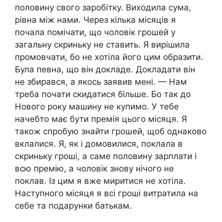
половину свого заробітку. Виходила сума,
рівна між нами. Через кілька місяців я
почала помічати, що чоловік грошей у
загальну скриньку не ставить. Я вирішила
промовчати, бо не хотіла його цим образити.
Була певна, що він докладе. Докладати він
не збирався, а якось заявив мені. — Нам
треба почати скидатися більше. Бо так до
Нового року машину не купимо. У тебе
начебто має бути премія цього місяця. Я
також спробую знайти грошей, щоб однаково
вклалися. Я, як і домовилися, поклала в
скриньку гроші, а саме половину зарплати і
всю премію, а чоловік знову нічого не
поклав. Із цим я вже миритися не хотіла.
Наступного місяця я всі гроші витратила на
себе та подарунки батькам.