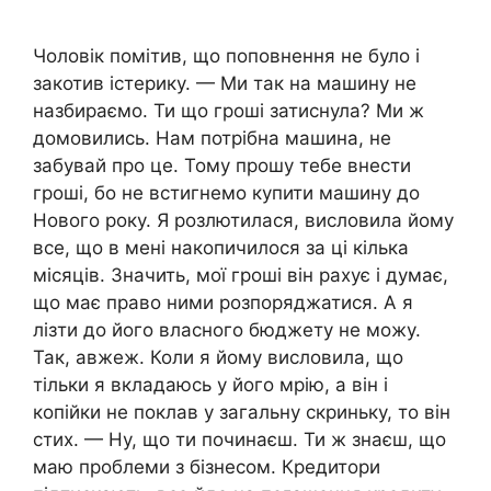
Чоловік помітив, що поповнення не було і
закотив icтерику. — Ми так на машину не
назбираємо. Ти що гроші затиснула? Ми ж
домовились. Нам потрібна машина, не
забувай про це. Тому прошу тебе внести
гроші, бо не встигнемо купити машину до
Нового року. Я розлютилася, висловила йому
все, що в мені накопичилося за ці кілька
місяців. Значить, мої гроші він рахує і думає,
що має право ними розпоряджатися. А я
лізти до його власного бюджету не можу.
Так, авжеж. Коли я йому висловила, що
тільки я вкладаюсь у його мрію, а він і
копійки не поклав у загальну скриньку, то він
стих. — Ну, що ти починаєш. Ти ж знаєш, що
маю проблеми з бізнесом. Кредитори