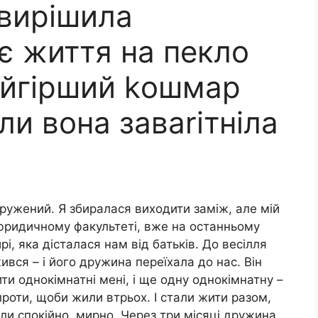
вирішила
є життя на пекло
найгірший kошмар
ли вона заваrітніла
дружений. Я збиралася виходити заміж, але мій
юридичному факультеті, вже на останньому
і, яка дісталася нам від батьків. До весілля
ився – і його дружина переїхала до нас. Він
ти однокімнатні мені, і ще одну однокімнатну –
проти, щоби жили втрьох. І стали жити разом,
ли спокійно, мирно. Через три місяці дружина