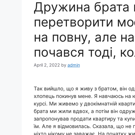
Дружина брата 
перетворити мо
на повну, але 
почався тоді, ко
April 2, 2022
by
admin
Так вийшло, що я живу з братом, він о
хлопець покинув мене. Я навчаюсь на 
курсі. Ми живемо у двокімнатній квартир
брата ми жили вдвох, а потім він одруж
запропонував nродати квартиру та куnи
їм. Але я відмовилась. Сказала, що не 
ніхто нікому не заважає. На початку жи