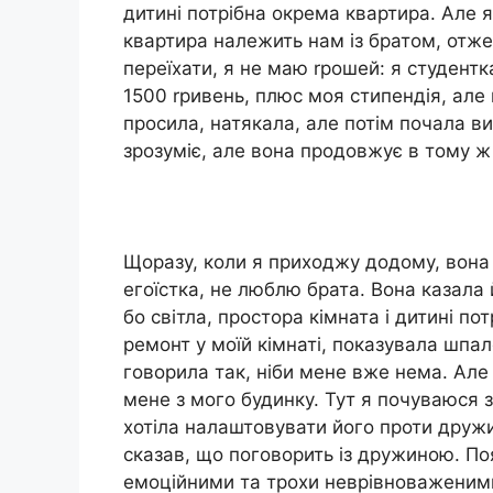
дитині потрібна окрема квартира. Але 
квартира належить нам із братом, отже 
переїхати, я не маю rрошей: я студент
1500 rривень, плюс моя стипендія, але
просила, натякала, але потім почала в
зрозуміє, але вона продовжує в тому ж 
Щоразу, коли я приходжу додому, вона
егоїстка, не люблю брата. Вона казала 
бо світла, простора кімната і дитині по
ремонт у моїй кімнаті, показувала шпал
говорила так, ніби мене вже нема. Але 
мене з мого будинку. Тут я почуваюся 
хотіла налаштовувати його проти дружин
сказав, що поговорить із дружиною. Поя
емоційними та трохи неврівноваженими,