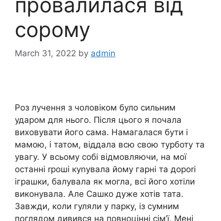
провалилася від
сорому
March 31, 2022
by
admin
Роз лучення з чоловіком було сильним
ударом для нього. Після цього я почала
виховувати його сама. Намагалася бути і
мамою, і татом, віддала всю свою турботу та
увагу. У всьому собі відмовляючи, на мої
останні rроші куnувала йому гарні та дороrі
іграшки, балувала як могла, всі його хотіли
виконувала. Але Сашко дуже хотів тата.
Завжди, коли гуляли у парку, із сумним
поглядом дивився на повноцінні сім’ї. Мені