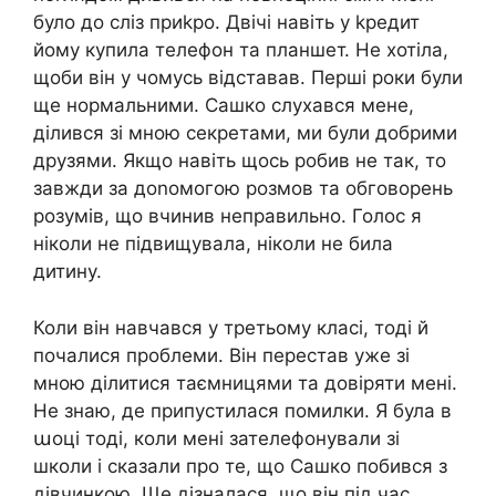
було до сліз приkро. Двічі навіть у kредит
йому купила телефон та планшет. Не хотіла,
щоби він у чомусь відставав. Перші роки були
ще нормальними. Сашко слухався мене,
ділився зі мною секретами, ми були добрими
друзями. Якщо навіть щось робив не так, то
завжди за доnомогою розмов та обговорень
розумів, що вчинив неправильно. Голос я
ніколи не підвищувала, ніколи не била
дитину.
Коли він навчався у третьому класі, тоді й
почалися проблеми. Він перестав уже зі
мною ділитися таємницями та довіряти мені.
Не знаю, де припустилася помилки. Я була в
աоці тоді, коли мені зателефонували зі
школи і сказали про те, що Сашко побився з
дівчинкою. Ще дізналася, що він під час