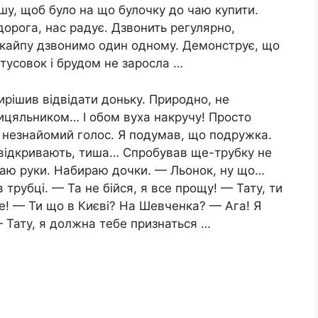
шу, щоб було на що булочку до чаю купити.
дорога, нас радує. Дзвонить регулярно,
скайпу дзвонимо один одному. Демонструє, що
 тусовок і брудом не заросла …
вирішив відвідати доньку. Природно, не
ицяльником… І обом вуха накручу! Просто
в незнайомий голос. Я подумав, що подружка.
 відкривають, тиша… Спробував ще-трубку не
раю руки. Набираю дочки. — Льонок, ну що…
 трубці. — Та не бійся, я все прощу! — Тату, ти
е! — Ти що в Києві? На Шевченка? — Ага! Я
 Тату, я должна тебе признаться …