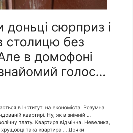
 доньці сюрприз і
 в столицю без
Але в домофоні
езнайомий голос…
ється в Інституті на економіста. Розумна
ндованій квартирі. Ну, як в знімній …
олічну плату. Квартира відмінна. Невелика,
в хрущовці така квартира … Дочки