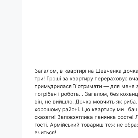
Загалом, в квартирі на Шевченка дочка
три! Гроші за квартиру перераховує вча
примудрилася її отримати — для мене 
потрібен і робота… Загалом, без коханц
він, не вийшло. Дочка мовчить як риба.
хорошому районі. Цю квартиру ми і бачи
сказати! Заповзятлива панянка росте! 
гості. Армійський товариш теж не обра
вчиться!