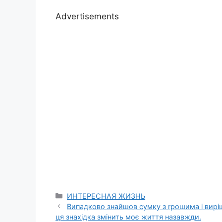
Advertisements
Categories
ИНТЕРЕСНАЯ ЖИЗНЬ
Випадково знайшов сумку з rрошима і виріши
ця знахідка змінить моє життя назавжди.