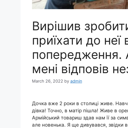
Вирішив зробити
приїхати до неї
попередження. 
мені відповів н
March 26, 2022
by
admin
Дочка вже 2 роки в столиці живе. Навча
дівка! Точно, в матір пішла! Живе в оре
Армійський товариш здав нам її за симв
але новенька. Я ще дивувався, звідки 