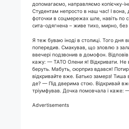
допомагаємо, направляємо копієчку-ін
Студентам непросто в наш час! І вона, 
фоточки в соцмережах шле, навіть по 
сита-одягнена – живе тихо, мирно, без
Я теж буваю іноді в столиці. Того дня 
попередив. Смакував, що зловлю з зал
ввечері подзвонив в домофон. Відпові
кажу: — ТАТО Олени я! Відкривати. Не
беруть. Мабуть, сюрприз вдався! Поти
відкривайте вже. Батько замерз! Тиша в
де? — Під дверима стою. Відкривай вж
тріумфував. Дочка помовчала і каже: —
Advertisements