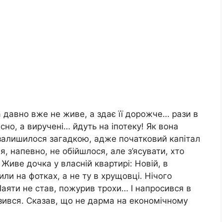
 давно вже не живе, а здає її дорожче… рази в
сно, а виручені… йдуть на іпотеку! Як вона
залишилося загадкою, адже початковий капітал
я, напевно, не обійшлося, але з’ясувати, хто
 Живе дочка у власній квартирі: Новій, в
ли на фотках, а не ту в хрущовці. Нічого
Лаяти не став, пожурив трохи… І напросився в
зився. Сказав, що не дарма на економічному