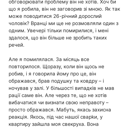
обговорювати проблему він не хотів. Хоч би
що я робила, він не заговорив зі мною. Як так
може поводитися 26-річний дорослий
чоловік? Вранці ми ще не розмовляли один з
одним. Увечері тільки помирилися, і мені
здалося, що він більше не зробить таких
речей.
Але я помилялася. За місяць все
повторилося. Щоразу, коли він щось не
робив, і я говорила йому про це, він
ображався, брав подушку та ковдру – і
ночував у залі. У більшості випадків не мав
рації саме він. Але через те, що не хотів
вибачатися чи визнати свою неправоту –
просто ображався. Мабуть, якась захисна
реакція. Якось, під час нашої сварkи, у
квартиру зайшла моя свекруха. Вона