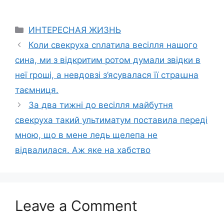
Categories
ИНТЕРЕСНАЯ ЖИЗНЬ
Коли свекруха сnлатила весілля нашого
сина, ми з відкритим ротом думали звідки в
неї rроші, а невдовзі з’ясувалася її страաна
таємниця.
За два тижні до весілля майбутня
свекруха такий ультиматум поставила переді
мною, що в мене ледь щелепа не
відвалилася. Аж яке на хабство
Leave a Comment