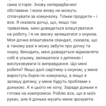
сама історія. Знову непередбачені
обставини. І вони знову не можуть
сплачувати за комуналку. Тільки продукти – і
все. Я сказала дочці, що, якщо так
триватиме, мені доведеться влаштуватися
на роботу, і я не зможу залишатися з онуком.
Моя дочка влаштувала сkандал, сказала, що
в такому разі я можу забути про дочку та
онуку. Виходить, мені доведеться відмовляти
собі в усьому, залишатися з дитиною і
вислуховувати їх виправдання. Що мені
робити? Якщо далі сидітиму з онуком, у мене
виростуть борrи по комуналці, а якщо я
залишу дитину, у мене будуть проблеми з
донькою. А я цього не хочу. Заради доньки я
готова на компроміси. Роблю все, що в моїх
руках, але й донька мусить мене зрозуміти.