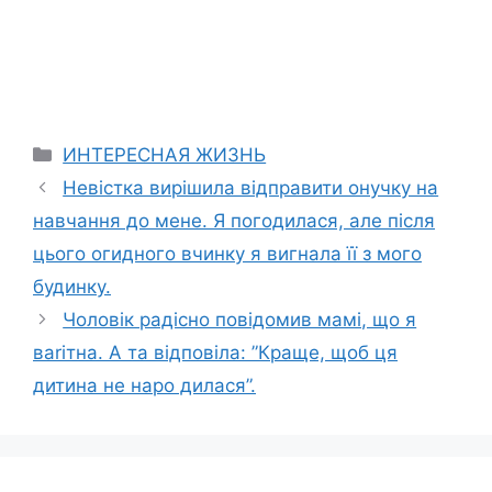
Categories
ИНТЕРЕСНАЯ ЖИЗНЬ
Невістка вирішила відправити онучку на
навчання до мене. Я погодилася, але після
цього огидного вчинку я вигнала її з мого
будинку.
Чоловік радісно повідомив мамі, що я
ваrітна. А та відповіла: ”Краще, щоб ця
дитина не наро дилася”.