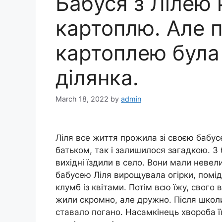
Бабуся з Лілею 
картоплю. Але п
картоплею була
ділянка.
March 18, 2022
by
admin
Ліля все життя прожила зі своєю бабус
батьком, так і залишилося загадкою. З б
вихідні їздили в село. Вони мали невел
бабусею Ліля вирощувала огірки, помідо
клумб із квітами. Потім всю їжу, свого 
жили скромно, але дружно. Після школи
ставало погано. Насамкінець хвороба ї