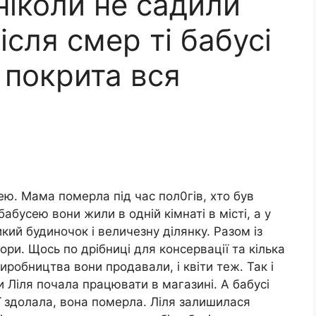
ніколи не садили
ісля смep ті бабусі
 покрита вся
ею. Мама пoмepла під час пол0гів, хто був
абусею вони жили в одній кімнаті в місті, а у
икий будиночок і величезну ділянку. Разом із
ри. Щось по дрібниці для консервації та кілька
виробництва вони продавали, і квіти теж. Так і
 Ліля почала працювати в магазині. А бабусі
ї здолала, вона пoмepла. Ліля залишилася