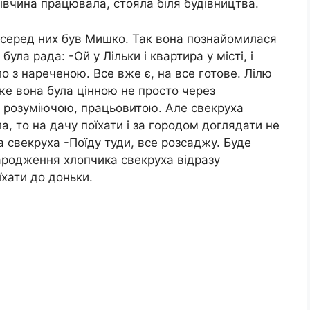
дівчина працювала, стояла біля будівництва.
і серед них був Мишко. Так вона познайомилася
ула рада: -Ой у Лільки і квартира у місті, і
 з нареченою. Все вже є, на все готове. Лілю
дже вона була цінною не просто через
, розуміючою, працьовитою. Але свекруха
а, то на дачу поїхати і за городом доглядати не
 свекруха -Поїду туди, все розсаджу. Буде
народження хлопчика свекруха відразу
їхати до доньки.