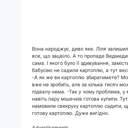
Вона народжує, диво яке. Ліля залишила
все, що зацвіло. А то пропаде Ведмедик
сама. І якого було її здивування, заміс
бабусею не садили картоплю, а тут вес
-А як же ви картоплю збиратимете? Мож
вже не зробить, але за кілька тисяч мож
підвалу нема. -Так у чому проблема, у
навіть пару мішечків готова купити. Ту
намовили свекруху картоплю садити, що
готову картоплю. Дуже вигідно.
Advertisements