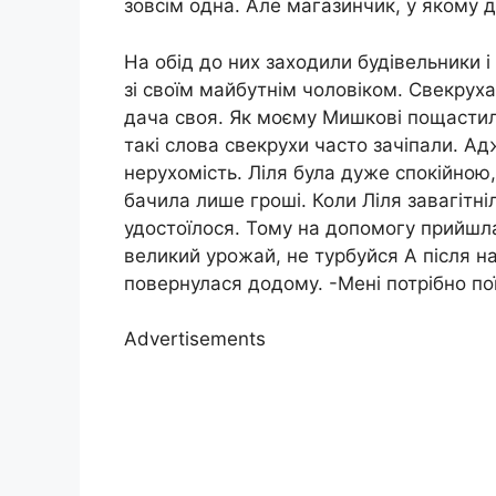
зовсім одна. Але магазинчик, у якому 
На обід до них заходили будівельники 
зі своїм майбутнім чоловіком. Свекруха б
дача своя. Як моєму Мишкові пощастило
такі слова свекрухи часто зачіпали. А
нерухомість. Ліля була дуже спокійною
бачила лише гроші. Коли Ліля завагітніл
удостоїлося. Тому на допомогу прийшла
великий урожай, не турбуйся А після 
повернулася додому. -Мені потрібно по
Advertisements