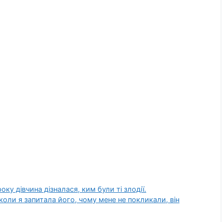
оку дівчина дізналася, ким були ті злодії.
 коли я запитала його, чому мене не покликали, він