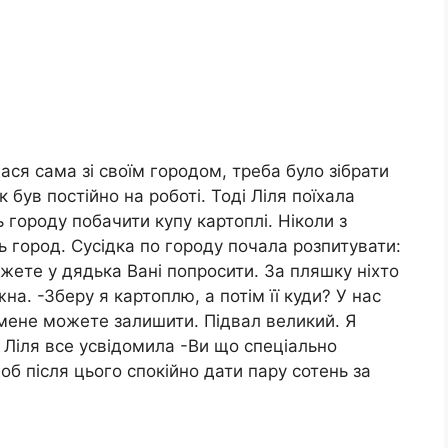
ся сама зі своїм городом, треба було зібрати
 був постійно на роботі. Тоді Ліля поїхала
ть городу побачити купу картоплі. Ніколи з
ь город. Сусідка по городу почала розпитувати:
ете у дядька Вані попросити. За пляшку ніхто
на. -Зберу я картоплю, а потім її куди? У нас
 мене можете залишити. Підвал великий. Я
т Ліля все усвідомила -Ви що спеціально
б після цього спокійно дати пару сотень за