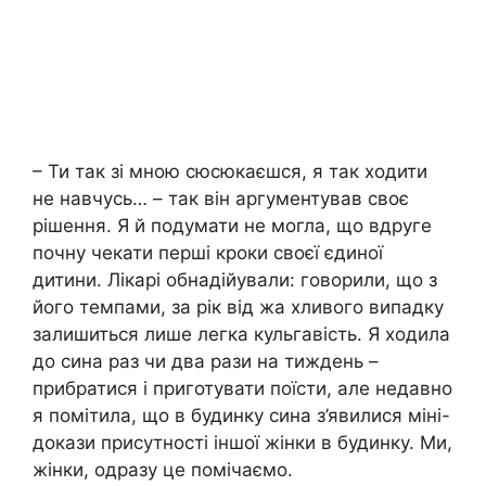
– Ти так зі мною сюсюкаєшся, я так ходити
не навчусь… – так він аргументував своє
рішення. Я й подумати не могла, що вдруге
почну чекати перші кроки своєї єдиної
дитини. Лікарі обнадійували: говорили, що з
його темпами, за рік від жа хливого випадку
залишиться лише легка кульгавість. Я ходила
до сина раз чи два рази на тиждень –
прибратися і приготувати поїсти, але недавно
я помітила, що в будинку сина з’явилися міні-
докази присутності іншої жінки в будинку. Ми,
жінки, одразу це помічаємо.