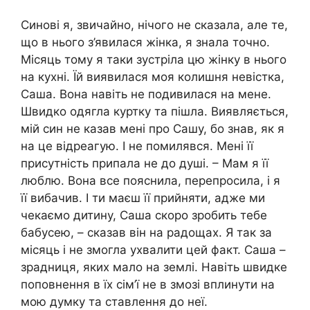
Синові я, звичайно, нічого не сказала, але те,
що в нього з’явилася жінка, я знала точно.
Місяць тому я таки зустріла цю жінку в нього
на кухні. Їй виявилася моя колишня невістка,
Саша. Вона навіть не подивилася на мене.
Швидко одягла куртку та пішла. Виявляється,
мій син не казав мені про Сашу, бо знав, як я
на це відреагую. І не помилявся. Мені її
присутність припала не до душі. – Мам я її
люблю. Вона все пояснила, перепросила, і я
її вибачив. І ти маєш її прийняти, адже ми
чекаємо дитину, Саша скоро зробить тебе
бабусею, – сказав він на радощах. Я так за
місяць і не змогла ухвалити цей факт. Саша –
зрадниця, яких мало на землі. Навіть швидке
поповнення в їх сім’ї не в змозі вплинути на
мою думку та ставлення до неї.