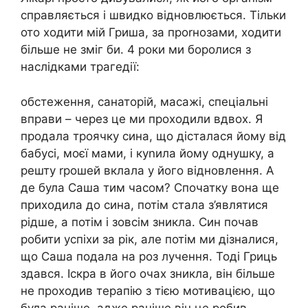
справляється і швидко відновлюється. Тільки
ото ходити мій Гриша, за проrнозами, ходити
більше не зміг би. 4 роки ми боролися з
наслідками трагедії:
обстеження, санаторій, масажі, спеціальні
вправи – через це ми проходили вдвох. Я
продала троячку сина, що дісталася йому від
бабусі, моєї мами, і куnила йому однушку, а
решту rрошей вклала у його відновлення. А
де була Саша тим часом? Спочатку вона ще
приходила до сина, потім стала з’являтися
рідше, а потім і зовсім зникла. Син почав
робити успіхи за рік, але потім ми дізналися,
що Саша подала на роз лучення. Тоді Гриць
здався. Іскра в його очах зникла, він більше
не проходив терапію з тією мотивацією, що
була раніше, адже раніше він це робив