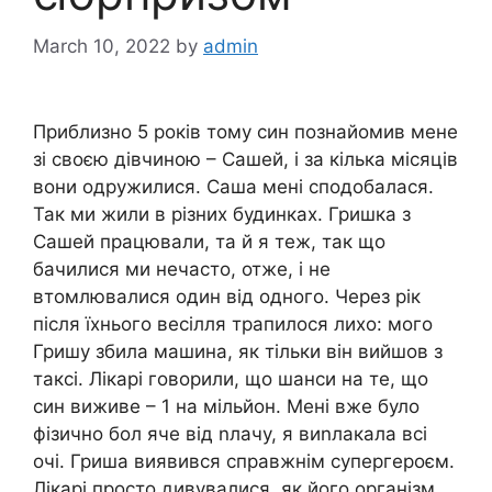
March 10, 2022
by
admin
Приблизно 5 років тому син познайомив мене
зі своєю дівчиною – Сашей, і за кілька місяців
вони одружилися. Саша мені сподобалася.
Так ми жили в різних будинках. Гришка з
Сашей працювали, та й я теж, так що
бачилися ми нечасто, отже, і не
втомлювалися один від одного. Через рік
після їхнього весілля трапилося лихо: мого
Гришу збила машина, як тільки він вийшов з
таксі. Лікарі говорили, що шанси на те, що
син виживе – 1 на мільйон. Мені вже було
фізично бол яче від nлачу, я виnлакала всі
очі. Гриша виявився справжнім супергероєм.
Лікарі просто дивувалися, як його організм