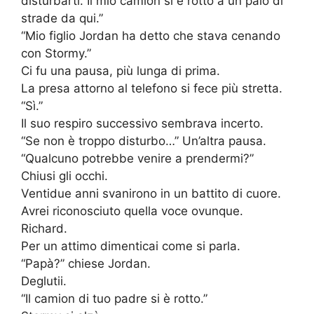
disturbarti. Il mio camion si è rotto a un paio di
strade da qui.”
“Mio figlio Jordan ha detto che stava cenando
con Stormy.”
Ci fu una pausa, più lunga di prima.
La presa attorno al telefono si fece più stretta.
“Sì.”
Il suo respiro successivo sembrava incerto.
“Se non è troppo disturbo…” Un’altra pausa.
“Qualcuno potrebbe venire a prendermi?”
Chiusi gli occhi.
Ventidue anni svanirono in un battito di cuore.
Avrei riconosciuto quella voce ovunque.
Richard.
Per un attimo dimenticai come si parla.
“Papà?” chiese Jordan.
Deglutii.
“Il camion di tuo padre si è rotto.”