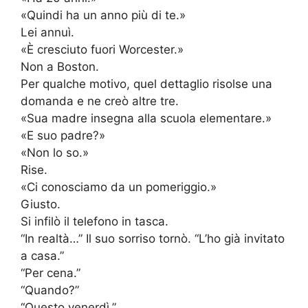
«Quindi ha un anno più di te.»
Lei annuì.
«È cresciuto fuori Worcester.»
Non a Boston.
Per qualche motivo, quel dettaglio risolse una
domanda e ne creò altre tre.
«Sua madre insegna alla scuola elementare.»
«E suo padre?»
«Non lo so.»
Rise.
«Ci conosciamo da un pomeriggio.»
Giusto.
Si infilò il telefono in tasca.
“In realtà…” Il suo sorriso tornò. “L’ho già invitato
a casa.”
“Per cena.”
“Quando?”
“Questo venerdì.”