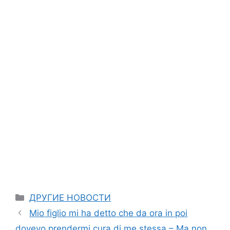
Categories
ДРУГИЕ НОВОСТИ
Mio figlio mi ha detto che da ora in poi
dovevo prendermi cura di me stessa – Ma non