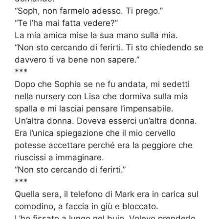
“Soph, non farmelo adesso. Ti prego.”
“Te l’ha mai fatta vedere?”
La mia amica mise la sua mano sulla mia.
“Non sto cercando di ferirti. Ti sto chiedendo se
davvero ti va bene non sapere.”
***
Dopo che Sophia se ne fu andata, mi sedetti
nella nursery con Lisa che dormiva sulla mia
spalla e mi lasciai pensare l’impensabile.
Un’altra donna. Doveva esserci un’altra donna.
Era l’unica spiegazione che il mio cervello
potesse accettare perché era la peggiore che
riuscissi a immaginare.
“Non sto cercando di ferirti.”
***
Quella sera, il telefono di Mark era in carica sul
comodino, a faccia in giù e bloccato.
L’ho fissato a lungo nel buio. Volevo prenderlo.