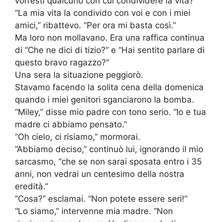
vorresti qualcuno con cui condividere la vita?”
“La mia vita la condivido con voi e con i miei
amici,” ribattevo. “Per ora mi basta così.”
Ma loro non mollavano. Era una raffica continua
di “Che ne dici di tizio?” e “Hai sentito parlare di
questo bravo ragazzo?”
Una sera la situazione peggiorò.
Stavamo facendo la solita cena della domenica
quando i miei genitori sganciarono la bomba.
“Miley,” disse mio padre con tono serio. “Io e tua
madre ci abbiamo pensato.”
“Oh cielo, ci risiamo,” mormorai.
“Abbiamo deciso,” continuò lui, ignorando il mio
sarcasmo, “che se non sarai sposata entro i 35
anni, non vedrai un centesimo della nostra
eredità.”
“Cosa?” esclamai. “Non potete essere seri!”
“Lo siamo,” intervenne mia madre. “Non