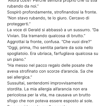
“Allora cos’è? Perché sembra proprio che tu stia
rubando da noi.”
Sospirò profondamente, strofinandosi la fronte.
“Non stavo rubando, te lo giuro. Cercavo di
proteggerti.”
La voce di Gerald si abbassò a un sussurro. “Da
Vivian. Sta tramando qualcosa di brutto.”
Aggrottai la fronte, confusa. “Che vuoi dire?”
“Oggi, prima, l’ho sentita parlare da sola nello
spogliatoio. Era ubriaca, farfugliava qualcosa su
un piano.”
“Ha messo nel pacco regalo delle posate che
aveva strofinato con scorze d’arancia. Sa che
sei allergica.”
Sussultai, sentendomi improvvisamente
stordita. La mia allergia all’arancia non era
pericolosa per la vita, ma causava un brutto
sfogo che non poteva essere esposto al sole.