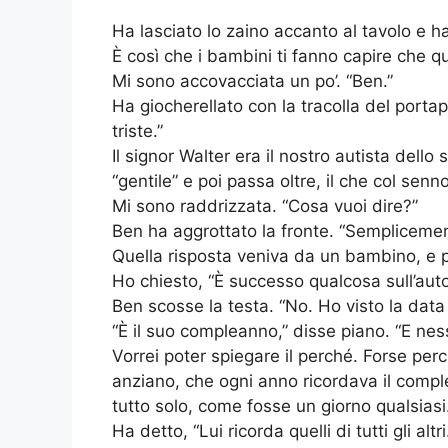
Ha lasciato lo zaino accanto al tavolo e h
È così che i bambini ti fanno capire che 
Mi sono accovacciata un po’. “Ben.”
Ha giocherellato con la tracolla del porta
triste.”
Il signor Walter era il nostro autista dello
“gentile” e poi passa oltre, il che col sen
Mi sono raddrizzata. “Cosa vuoi dire?”
Ben ha aggrottato la fronte. “Semplicement
Quella risposta veniva da un bambino, e 
Ho chiesto, “È successo qualcosa sull’aut
Ben scosse la testa. “No. Ho visto la data 
“È il suo compleanno,” disse piano. “E nes
Vorrei poter spiegare il perché. Forse per
anziano, che ogni anno ricordava il comple
tutto solo, come fosse un giorno qualsiasi
Ha detto, “Lui ricorda quelli di tutti gli altri