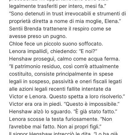
legalmente trasferiti per intero, mesi fa.”
“Sono detenuti in trust irrevocabili e strumenti di
proprietà diretta a nome di mia moglie, Elena.”
Sentii Brenda trattenere il respiro come se
avesse preso un pugno.
Chloe fece un piccolo suono soffocato.
Lenora impallidì, chiedendo: “E noi?”
Henshaw proseguì, calmo come acqua ferma.
“Il patrimonio residuo, così com’è attualmente
costituito, consiste principalmente in spese
legali in sospeso, passività e oneri fiscali legati
alle azioni legali recenti fallite intentate da
Victor e Lenora. Questo spetta a loro risolverlo.”
Victor era ora in piedi. “Questo è impossibile.”
Henshaw alzò lo sguardo. “È già stato fatto.”
Lenora scosse la testa furiosamente. “Non
l’avrebbe mai fatto. Non ai propri figli.”
Il signor Henshaw intrecciò le dita. “Lo ha già