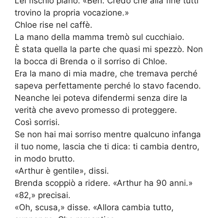
Lei fischiò piano. «Beh. Credo che alla fine tutti
trovino la propria vocazione.»
Chloe rise nel caffè.
La mano della mamma tremò sul cucchiaio.
È stata quella la parte che quasi mi spezzò. Non
la bocca di Brenda o il sorriso di Chloe.
Era la mano di mia madre, che tremava perché
sapeva perfettamente perché lo stavo facendo.
Neanche lei poteva difendermi senza dire la
verità che avevo promesso di proteggere.
Così sorrisi.
Se non hai mai sorriso mentre qualcuno infanga
il tuo nome, lascia che ti dica: ti cambia dentro,
in modo brutto.
«Arthur è gentile», dissi.
Brenda scoppiò a ridere. «Arthur ha 90 anni.»
«82,» precisai.
«Oh, scusa,» disse. «Allora cambia tutto,