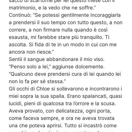
sacco di scartoffie per lei questo mese con il
matrimonio, e la vedo che ne soffre.”
Continuò: “Se potessi gentilmente incoraggiarla
a prendersi il suo tempo con tutto questo, a non
correre, a non firmare nulla quando è così
esausta, mi farebbe stare più tranquillo. Ti
ascolta. Si fida di te in un modo in cui con me
ancora non riesce.”
Sentii il sangue abbandonare il mio viso.
“Penso solo a lei,” aggiunse dolcemente.
“Qualcuno deve prendersi cura di lei quando lei
non lo fa per sé stessa.”
Gli occhi di Chloe si sollevarono e incontrarono i
miei sopra la sua spalla. Erano spalancati, quasi
lucidi, pieni di qualcosa tra l’orrore e la scusa.
Aveva provato, con delicatezza, ogni porta,
come faceva sempre, e ora ne aveva trovata
una che poteva aprirsi. Tutto si incastrò come