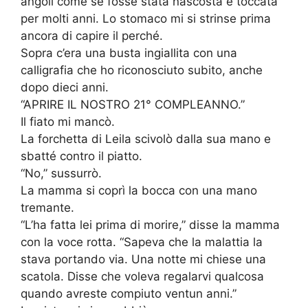
angoli come se fosse stata nascosta e toccata
per molti anni. Lo stomaco mi si strinse prima
ancora di capire il perché.
Sopra c’era una busta ingiallita con una
calligrafia che ho riconosciuto subito, anche
dopo dieci anni.
“APRIRE IL NOSTRO 21° COMPLEANNO.”
Il fiato mi mancò.
La forchetta di Leila scivolò dalla sua mano e
sbatté contro il piatto.
“No,” sussurrò.
La mamma si coprì la bocca con una mano
tremante.
“L’ha fatta lei prima di morire,” disse la mamma
con la voce rotta. “Sapeva che la malattia la
stava portando via. Una notte mi chiese una
scatola. Disse che voleva regalarvi qualcosa
quando avreste compiuto ventun anni.”