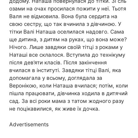
додому. Наташа повернулася до тітки. Зі сль
озами на очах просилася пожити у неї. Тьотя
Валя не відмовила. Вона була сердита на
свою сестру, що так вчинила з дівчиною. У
тітки Валі Наташа оселилася надовго. Сама
ще дитина, з дитям на руках, що вона може?
Нічого. Лише завдяки своїй тітці з роками у
Наташі все склалося. Вступила до технікуму
після дев’яти класів. Після закінчення
вчилася в інституті. Завдяки тітці Валі, яка
допомагала у всьому, доглядала за
Веронікою, коли Наташа вчилася; потім, коли
пішла працювати, дівчинка ходила в дитячий
сад. За всі роки мама з татом жодного разу
не поцікавилися, як живе їх дочка.
Advertisements