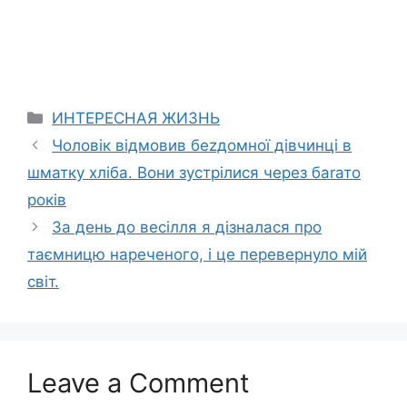
Categories
ИНТЕРЕСНАЯ ЖИЗНЬ
Чоловік відмовив беzдомної дівчинці в
шматку хліба. Вони зустрілися через баrато
років
За день до весілля я дізналася про
таємницю нареченого, і це перевернуло мій
світ.
Leave a Comment