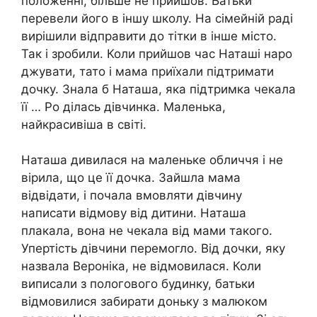
положенні, більше не прийшов. Батьки
перевели його в іншу школу. На сімейній раді
вирішили відправити до тітки в інше місто.
Так і зробили. Коли прийшов час Наташі наро
джувати, тато і мама приїхали підтримати
дочку. Знала б Наташа, яка підтримка чекала
її … Ро ділась дівчинка. Маленька,
найкрасивіша в світі.
Наташа дивилася на маленьке обличчя і не
вірила, що це її дочка. Зайшла мама
відвідати, і почала вмовляти дівчину
написати відмову від дитини. Наташа
плакала, вона не чекала від мами такого.
Упертість дівчини перемогло. Від дочки, яку
назвала Вероніка, не відмовилася. Коли
виписали з пологового будинку, батьки
відмовилися забирати доньку з малюком