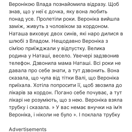
Веронікою Влада познайомила відразу. Щоб
знав, що у неї є дочка, яку вона любить
понад усе. Пролетіли роки. Вероніка вийшла
заміж, живуть з чоловіком за кордоном.
Наташа виховує двох синів, які наро дилися в
шлюбі з Владом. Нещодавно Вероніка з
сім’єю приїжджали у відпустку. Велика
родина у Наташі, весело. Увечері задзвонив
телефон. Дзвонила мама Наташі. Всі роки не
давала про себе знати, а тут дзвонить. Вона
сказала, що чула від тітки Валі, що Вероніка
приїхала. Хотіла попросити її, щоб звозила до
лікарів за кордон. Погано себе почуває, а тут
лікарі не розуміють, що з нею. Вероніка взяла
трубку і сказала. » У вас немає внучки на ім’я
Вероніка, і ніколи не було ». І поклала трубку
Advertisements