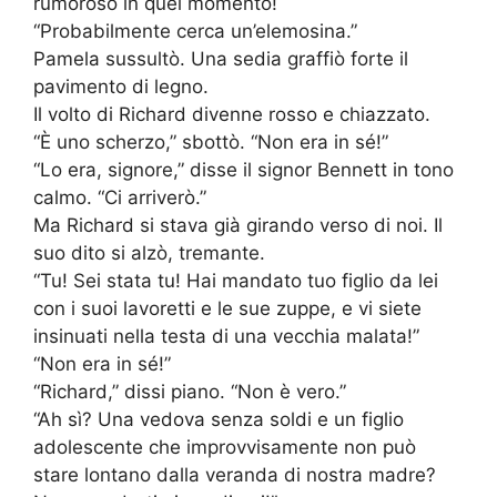
rumoroso in quel momento!
“Probabilmente cerca un’elemosina.”
Pamela sussultò. Una sedia graffiò forte il
pavimento di legno.
Il volto di Richard divenne rosso e chiazzato.
“È uno scherzo,” sbottò. “Non era in sé!”
“Lo era, signore,” disse il signor Bennett in tono
calmo. “Ci arriverò.”
Ma Richard si stava già girando verso di noi. Il
suo dito si alzò, tremante.
“Tu! Sei stata tu! Hai mandato tuo figlio da lei
con i suoi lavoretti e le sue zuppe, e vi siete
insinuati nella testa di una vecchia malata!”
“Non era in sé!”
“Richard,” dissi piano. “Non è vero.”
“Ah sì? Una vedova senza soldi e un figlio
adolescente che improvvisamente non può
stare lontano dalla veranda di nostra madre?