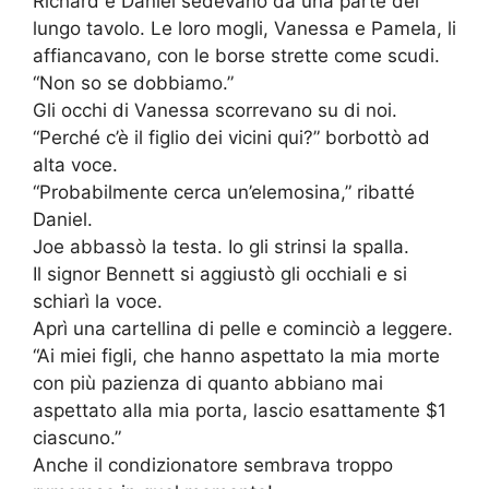
Richard e Daniel sedevano da una parte del
lungo tavolo. Le loro mogli, Vanessa e Pamela, li
affiancavano, con le borse strette come scudi.
“Non so se dobbiamo.”
Gli occhi di Vanessa scorrevano su di noi.
“Perché c’è il figlio dei vicini qui?” borbottò ad
alta voce.
“Probabilmente cerca un’elemosina,” ribatté
Daniel.
Joe abbassò la testa. Io gli strinsi la spalla.
Il signor Bennett si aggiustò gli occhiali e si
schiarì la voce.
Aprì una cartellina di pelle e cominciò a leggere.
“Ai miei figli, che hanno aspettato la mia morte
con più pazienza di quanto abbiano mai
aspettato alla mia porta, lascio esattamente $1
ciascuno.”
Anche il condizionatore sembrava troppo